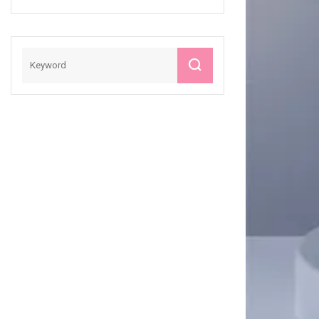
Schlankheits-
Criolipolisis-
Schlankheitsmasch
Ine