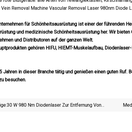
ie rote Blutgefäße: alle Arten von Teleangiektasien, Kirschhäma
ternehmen für Schönheitsausrüstung ist einer der führenden Her
rüstung und medizinische Schönheitsausrüstung her. Wir bieten
hmen und Distributoren auf der ganzen Welt.
uptprodukten gehören HIFU, HIEMT-Muskelaufbau, Diodenlaser-Ha
15 Jahren in dieser Branche tätig und genießen einen guten Ruf
zu besuchen.
ige:
30 W 980 Nm Diodenlaser Zur Entfernung Von
Med
Gefäßläsionen