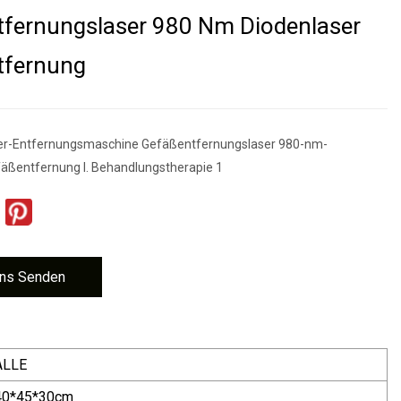
fernungslaser 980 Nm Diodenlaser
tfernung
ser-Entfernungsmaschine Gefäßentfernungslaser 980-nm-
äßentfernung I. Behandlungstherapie 1
ns Senden
ALLE
40*45*30cm