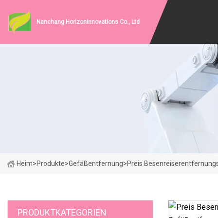
Nanchang HorizonInnovations Co., Ltd
Heim
>
Produkte
>
Gefäßentfernung
>
Preis Besenreiserentfernung
PRODUKTKATEGORIEN