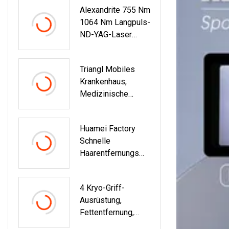
Alexandrite 755 Nm
Schönheitsausrüstu
1064 Nm Langpuls-
Ng Fraktionierter
ND-YAG-Laser
CO2-Laser
Sanfte Alex PRO
Laser Max-
Triangl Mobiles
Haarentfernung
Krankenhaus,
Medizinische
Ausrüstung,
Operationssaal,
Huamei Factory
Chirurgische
Schnelle
Elektrische
Haarentfernungsma
Fettabsaugungsein
Schine Opt IPL
Heit, Vakuumsauger,
Laser 3in1
Laser-Lipolyse,
4 Kryo-Griff-
Multifunktionsmasc
Lipolaser-
Ausrüstung,
Hine
Maschine, 980 Nm,
Fettentfernung,
1470 Nm
Körper-