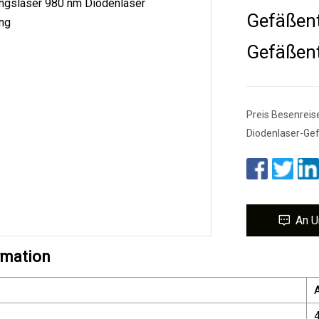
Gefäßent
Gefäßen
Preis Besenrei
Diodenlaser-Gef
An U
rmation