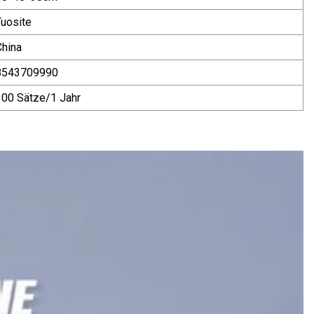
Tuosite
China
8543709990
300 Sätze/1 Jahr