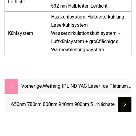
Leitlicht
532 nm Halbleiter-Leitlicht
Hautkühlsystem: Halbleiterkühlung
Laserkühlsystem:
Kühlsystem
Wasserzirkulationskühlsystem +
Luftkühlsystem + großflächiges
Wärmeableitungssystem
Vorherige:
Weifang IPL ND YAG Laser Ice Platinum
XL Diodenlaser 755 808 1064 Nm
Dreifach-Laser Mit Drei Wellenlängen,
650nm 780nm 808nm 940nm 980nm 5D
:nächste
Titan-Enthaarungslaser/Haarentfernungs-
Lipolaser Lipo Laser Zum Abnehmen Des
Diodenlaser
Körpers