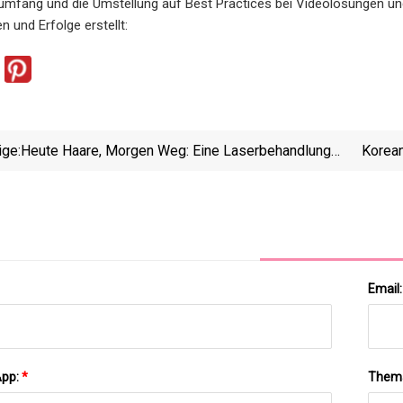
mfang und die Umstellung auf Best Practices bei Videolösungen und 
n und Erfolge erstellt:
ige:
Heute Haare, Morgen Weg: Eine Laserbehandlung
Korean
Schenkt Lange
Email
App:
*
Them