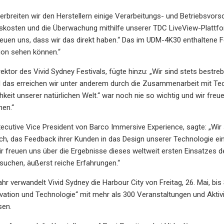
erbreiten wir den Herstellern einige Verarbeitungs- und Betriebsvor
bskosten und die Überwachung mithilfe unserer TDC LiveView-Plattf
reuen uns, dass wir das direkt haben.“ Das im UDM-4K30 enthaltene 
ion sehen können.“
Direktor des Vivid Sydney Festivals, fügte hinzu: „Wir sind stets best
 das erreichen wir unter anderem durch die Zusammenarbeit mit Tech
hkeit unserer natürlichen Welt.“ war noch nie so wichtig und wir freu
nen.“
ecutive Vice President von Barco Immersive Experience, sagte: „Wir
ich, das Feedback ihrer Kunden in das Design unserer Technologie ein
r freuen uns über die Ergebnisse dieses weltweit ersten Einsatzes
suchen, äußerst reiche Erfahrungen.“
ahr verwandelt Vivid Sydney die Harbour City von Freitag, 26. Mai, bi
novation und Technologie“ mit mehr als 300 Veranstaltungen und Akti
sen.