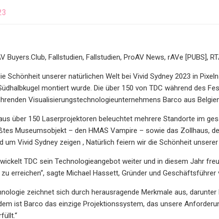
23
AV Buyers.Club, Fallstudien, Fallstudien, ProAV News, rAVe [PUBS], RT
ie Schönheit unserer natürlichen Welt bei Vivid Sydney 2023 in Pixeln 
 Südhalbkugel montiert wurde. Die über 150 von TDC während des Fe
hrenden Visualisierungstechnologieunternehmens Barco aus Belgien
aus über 150 Laserprojektoren beleuchtet mehrere Standorte im gesa
ößtes Museumsobjekt – den HMAS Vampire – sowie das Zollhaus, den
 um Vivid Sydney zeigen , Natürlich feiern wir die Schönheit unserer 
wickelt TDC sein Technologieangebot weiter und in diesem Jahr freue
 zu erreichen“, sagte Michael Hassett, Gründer und Geschäftsführer
nologie zeichnet sich durch herausragende Merkmale aus, darunter ho
dem ist Barco das einzige Projektionssystem, das unsere Anforderu
füllt.“