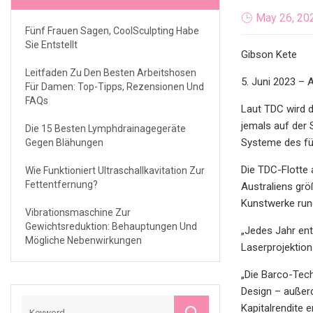
May 26, 20
Fünf Frauen Sagen, CoolSculpting Habe
Sie Entstellt
Gibson Kete
Leitfaden Zu Den Besten Arbeitshosen
5. Juni 2023 – 
Für Damen: Top-Tipps, Rezensionen Und
FAQs
Laut TDC wird d
jemals auf der
Die 15 Besten Lymphdrainagegeräte
Systeme des fü
Gegen Blähungen
Die TDC-Flotte 
Wie Funktioniert Ultraschallkavitation Zur
Fettentfernung?
Australiens gr
Kunstwerke rund
Vibrationsmaschine Zur
Gewichtsreduktion: Behauptungen Und
„Jedes Jahr ent
Mögliche Nebenwirkungen
Laserprojektion
„Die Barco-Tech
Design – außer
Kapitalrendite er