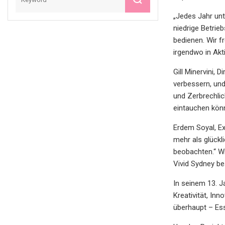
„Jedes Jahr unt
niedrige Betrie
bedienen. Wir f
irgendwo in Akt
Gill Minervini, 
verbessern, und
und Zerbrechlic
eintauchen kön
Erdem Soyal, Ex
mehr als glückl
beobachten.“ Wi
Vivid Sydney be
In seinem 13. J
Kreativität, In
überhaupt – Es