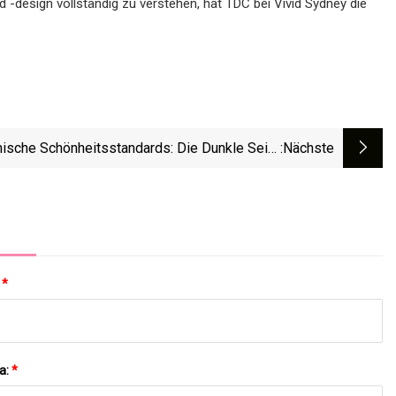
-design vollständig zu verstehen, hat TDC bei Vivid Sydney die
ische Schönheitsstandards: Die Dunkle Seite
:nächste
Von K
:
*
a:
*