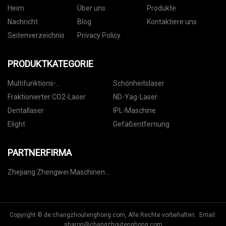
Heim
Über uns
Produkte
Nachricht
Blog
Kontaktiere uns
Seitenverzeichnis
Privacy Policy
PRODUKTKATEGORIE
Multifunktions-
Schönheitslaser
Schönheitsmaschine
Fraktionierter CO2-Laser
ND-Yag-Laser
Dentallaser
IPL-Maschine
Elight
Gefäßentfernung
PARTNERFIRMA
Zhejiang Zhengwei Maschinen
Co., Ltd
Copyright © de.changzhoutenghong.com, Alle Rechte vorbehalten. Email:
sharon@changzhoutenghong.com