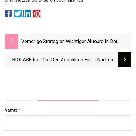
Vorherige:
Strategien Wichtiger Akteure In Der
Elastographie-Bildgebungsbranche:
Produktentwicklung Und
BIOLASE Inc. Gibt Den Abschluss Eines
:nächste
Marktdurchdringung
Öffentlichen Zeichnungsangebots Für
Wandelbare Rückzahlbare Vorzugsaktien
Und Optionsscheine Der Serie H Im Wert
Von 4,5 Millionen US-Dollar Bekannt
Name:
*