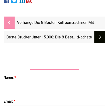
Vorherige:
Die 8 Besten Kaffeemaschinen Mit
Mahlwerk Des Jahres 2023, Getestet Und
Bewertet
Beste Drucker Unter 15.000: Die 8 Besten
:nächste
Drucker Unter 15.000 In Indien Für
Unterbrechungsfreies Drucken
Name:
*
Email:
*