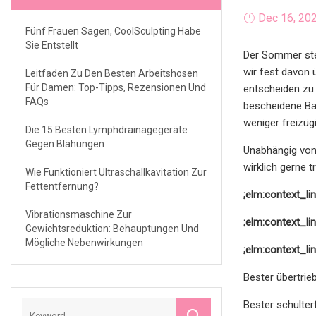
Dec 16, 20
Fünf Frauen Sagen, CoolSculpting Habe
Sie Entstellt
Der Sommer steh
wir fest davon 
Leitfaden Zu Den Besten Arbeitshosen
Für Damen: Top-Tipps, Rezensionen Und
entscheiden zu 
FAQs
bescheidene Ba
weniger freizügi
Die 15 Besten Lymphdrainagegeräte
Gegen Blähungen
Unabhängig von 
wirklich gerne
Wie Funktioniert Ultraschallkavitation Zur
Fettentfernung?
;elm:context_li
Vibrationsmaschine Zur
;elm:context_li
Gewichtsreduktion: Behauptungen Und
Mögliche Nebenwirkungen
;elm:context_li
Bester übertrie
Bester schulter