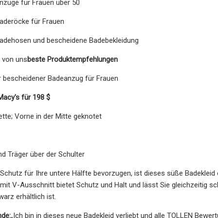
nzüge für Frauen über 50
Baderöcke für Frauen
Badehosen und bescheidene Badebekleidung
 von uns
beste Produktempfehlungen
 bescheidener Badeanzug für Frauen
Macy's für 198 $
ette; Vorne in der Mitte geknotet
d Träger über der Schulter
chutz für Ihre untere Hälfte bevorzugen, ist dieses süße Badekleid
 mit V-Ausschnitt bietet Schutz und Halt und lässt Sie gleichzeitig s
rz erhältlich ist.
nde:
„Ich bin in dieses neue Badekleid verliebt und alle TOLLEN Bewer