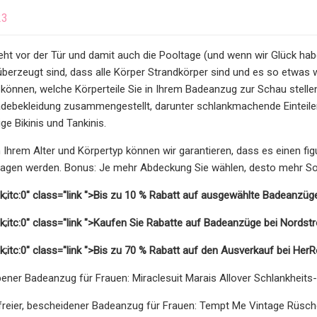
23
t vor der Tür und damit auch die Pooltage (und wenn wir Glück haben
überzeugt sind, dass alle Körper Strandkörper sind und es so etwas w
können, welche Körperteile Sie in Ihrem Badeanzug zur Schau stellen
debekleidung zusammengestellt, darunter schlankmachende Einteiler,
ge Bikinis und Tankinis.
Ihrem Alter und Körpertyp können wir garantieren, dass es einen fi
 tragen werden. Bonus: Je mehr Abdeckung Sie wählen, desto mehr S
nk;itc:0" class="link ">Bis zu 10 % Rabatt auf ausgewählte Badeanzü
nk;itc:0" class="link ">Kaufen Sie Rabatte auf Badeanzüge bei Nords
nk;itc:0" class="link ">Bis zu 70 % Rabatt auf den Ausverkauf bei He
bener Badeanzug für Frauen: Miraclesuit Marais Allover Schlankheit
freier, bescheidener Badeanzug für Frauen: Tempt Me Vintage Rüsche