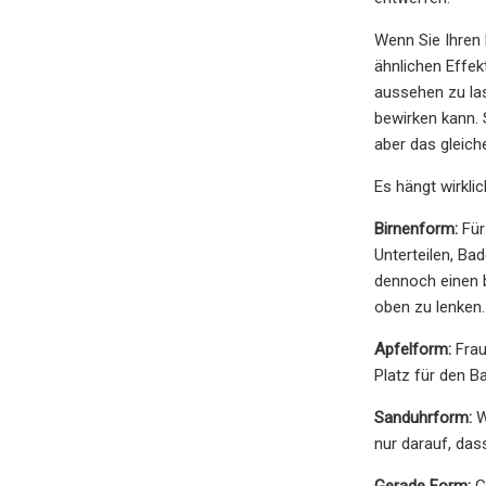
Wenn Sie Ihren
ähnlichen Effekt
aussehen zu las
bewirken kann. 
aber das gleiche
Es hängt wirkli
Birnenform:
Für
Unterteilen, Ba
dennoch einen 
oben zu lenken.
Apfelform:
Frau
Platz für den B
Sanduhrform:
We
nur darauf, das
Gerade Form:
Ge