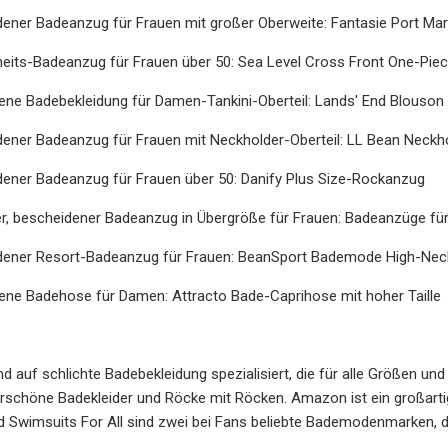
ener Badeanzug für Frauen mit großer Oberweite: Fantasie Port Mar
heits-Badeanzug für Frauen über 50: Sea Level Cross Front One-Pi
ene Badebekleidung für Damen-Tankini-Oberteil: Lands' End Blouson
dener Badeanzug für Frauen mit Neckholder-Oberteil: LL Bean Neck
dener Badeanzug für Frauen über 50: Danify Plus Size-Rockanzug
r, bescheidener Badeanzug in Übergröße für Frauen: Badeanzüge für 
dener Resort-Badeanzug für Frauen: BeanSport Bademode High-Neck
ene Badehose für Damen: Attracto Bade-Caprihose mit hoher Taille
nd auf schlichte Badebekleidung spezialisiert, die für alle Größen un
schöne Badekleider und Röcke mit Röcken. Amazon ist ein großartig
Swimsuits For All sind zwei bei Fans beliebte Bademodenmarken, die