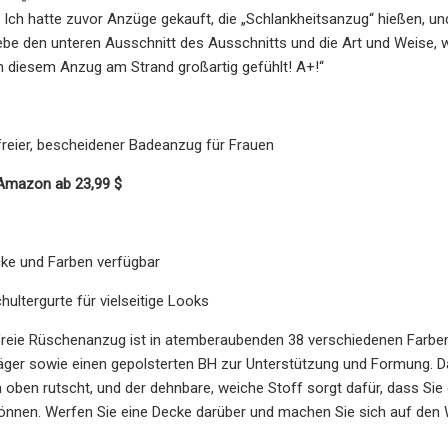
t. Ich hatte zuvor Anzüge gekauft, die „Schlankheitsanzug“ hießen, 
ebe den unteren Ausschnitt des Ausschnitts und die Art und Weise, w
n diesem Anzug am Strand großartig gefühlt! A+!“
freier, bescheidener Badeanzug für Frauen
 Amazon ab 23,99 $
cke und Farben verfügbar
ltergurte für vielseitige Looks
freie Rüschenanzug ist in atemberaubenden 38 verschiedenen Farben 
er sowie einen gepolsterten BH zur Unterstützung und Formung. Dan
oben rutscht, und der dehnbare, weiche Stoff sorgt dafür, dass S
können. Werfen Sie eine Decke darüber und machen Sie sich auf de