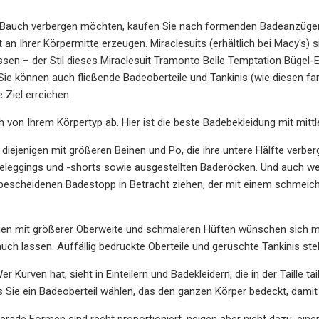
 Bauch verbergen möchten, kaufen Sie nach formenden Badeanzügen 
 an Ihrer Körpermitte erzeugen. Miraclesuits (erhältlich bei Macy's) 
sen – der Stil dieses Miraclesuit Tramonto Belle Temptation Bügel-Eint
Sie können auch fließende Badeoberteile und Tankinis (wie diesen fa
 Ziel erreichen.
ch von Ihrem Körpertyp ab. Hier ist die beste Badebekleidung mit mittl
 diejenigen mit größeren Beinen und Po, die ihre untere Hälfte verb
deleggings und -shorts sowie ausgestellten Baderöcken. Und auch wenn
bescheidenen Badestopp in Betracht ziehen, der mit einem schmeic
en mit größerer Oberweite und schmaleren Hüften wünschen sich m
auch lassen. Auffällig bedruckte Oberteile und gerüschte Tankinis st
r Kurven hat, sieht in Einteilern und Badekleidern, die in der Taille tai
s Sie ein Badeoberteil wählen, das den ganzen Körper bedeckt, damit 
rade Formen sind recht proportioniert, neigen aber nicht dazu, einen