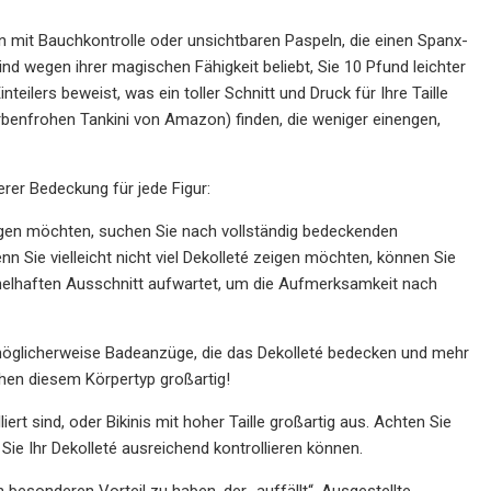
mit Bauchkontrolle oder unsichtbaren Paspeln, die einen Spanx-
sind wegen ihrer magischen Fähigkeit beliebt, Sie 10 Pfund leichter
eilers beweist, was ein toller Schnitt und Druck für Ihre Taille
rbenfrohen Tankini von Amazon) finden, die weniger einengen,
erer Bedeckung für jede Figur:
ergen möchten, suchen Sie nach vollständig bedeckenden
 Sie vielleicht nicht viel Dekolleté zeigen möchten, können Sie
helhaften Ausschnitt aufwartet, um die Aufmerksamkeit nach
öglicherweise Badeanzüge, die das Dekolleté bedecken und mehr
ehen diesem Körpertyp großartig!
lliert sind, oder Bikinis mit hoher Taille großartig aus. Achten Sie
Sie Ihr Dekolleté ausreichend kontrollieren können.
 besonderen Vorteil zu haben, der „auffällt“. Ausgestellte