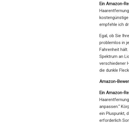
Ein Amazon-Rez
Haarentfernung,
kostengünstige
empfehle ich dr
Egal, ob Sie Ih
problemlos in j
Fahrenheit hält
Spektrum an Li
verschiedener H
die dunkle Fleck
Amazon-Bewer
Ein Amazon-Rez
Haarentfernungs
anpassen.“ Körp
ein Pluspunkt, 
erforderlich So