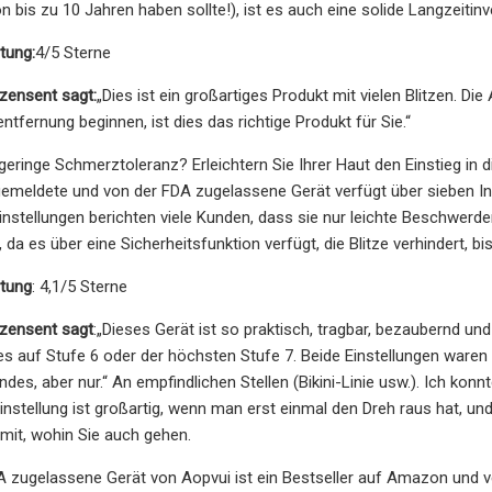
 bis zu 10 Jahren haben sollte!), ist es auch eine solide Langzeitinve
tung:
4/5 Sterne
ensent sagt:
„Dies ist ein großartiges Produkt mit vielen Blitzen. D
ntfernung beginnen, ist dies das richtige Produkt für Sie.“
geringe Schmerztoleranz? Erleichtern Sie Ihrer Haut den Einstieg in 
emeldete und von der FDA zugelassene Gerät verfügt über sieben In
nstellungen berichten viele Kunden, dass sie nur leichte Beschwerden
n, da es über eine Sicherheitsfunktion verfügt, die Blitze verhindert, b
tung
: 4,1/5 Sterne
zensent sagt
:
„Dieses Gerät ist so praktisch, tragbar, bezaubernd u
s auf Stufe 6 oder der höchsten Stufe 7. Beide Einstellungen waren
es, aber nur.“ An empfindlichen Stellen (Bikini-Linie usw.). Ich ko
nstellung ist großartig, wenn man erst einmal den Dreh raus hat, un
mit, wohin Sie auch gehen.
 zugelassene Gerät von Aopvui ist ein Bestseller auf Amazon und ve