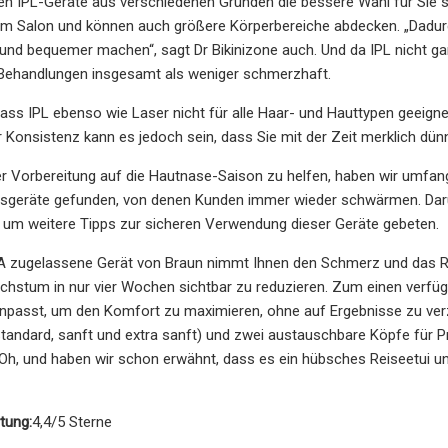
en IPL-Geräte aus verschiedenen Gründen die bessere Wahl für Sie se
im Salon und können auch größere Körperbereiche abdecken. „Dadurc
 und bequemer machen“, sagt Dr Bikinizone auch. Und da IPL nicht 
ehandlungen insgesamt als weniger schmerzhaft.
ass IPL ebenso wie Laser nicht für alle Haar- und Hauttypen geeigne
r Konsistenz kann es jedoch sein, dass Sie mit der Zeit merklich d
r Vorbereitung auf die Hautnase-Saison zu helfen, haben wir umfan
sgeräte gefunden, von denen Kunden immer wieder schwärmen. Darübe
 um weitere Tipps zur sicheren Verwendung dieser Geräte gebeten.
A zugelassene Gerät von Braun nimmt Ihnen den Schmerz und das Rät
stum in nur vier Wochen sichtbar zu reduzieren. Zum einen verfügt 
npasst, um den Komfort zu maximieren, ohne auf Ergebnisse zu verzi
Standard, sanft und extra sanft) und zwei austauschbare Köpfe für P
 Oh, und haben wir schon erwähnt, dass es ein hübsches Reiseetui und
tung:
4,4/5 Sterne