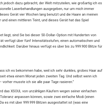
h jedoch dazu gebracht, der Welt mitzuteilen, wie großartig ich es
ofessionelle Laserbehandlungen ausgegeben, nur um mich immer
dieses Gerät vier Wochen lang benutzt und die Haare an meinen
und einen mittleren Teint, und dieses Gerät hat das Spiel
liegt, sind Sie bei dieser 50-Dollar-Option mit Hunderten von
t verfügt über fünf Intensitätsstufen, einen automatischen und
chkeit. Darüber hinaus verfügt es über bis zu 999.900 Blitze für
, dass ich es bekommen habe, weil ich sehr dunkles, grobes Haar auf
seit etwa einem Monat jeden zweiten Tag. Und selbst wenn ich
orher musste ich sie alle paar Tage rasieren.“
wird das XSOUL von unzähligen Käufern wegen seiner einfachen
ach Toleranz anpassen können, sowie zwei einfache Modi (einen
a es mit über 999.999 Blitzen ausgestattet ist (was eine