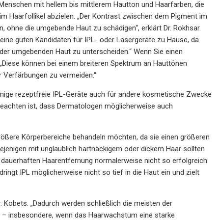
Menschen mit hellem bis mittlerem Hautton und Haarfarben, die
t im Haarfollikel abzielen. „Der Kontrast zwischen dem Pigment im
n, ohne die umgebende Haut zu schädigen“, erklärt Dr. Rokhsar.
eine guten Kandidaten für IPL- oder Lasergeräte zu Hause, da
nd der umgebenden Haut zu unterscheiden.“ Wenn Sie einen
on. „Diese können bei einem breiteren Spektrum an Hauttönen
r Verfärbungen zu vermeiden.“
einige rezeptfreie IPL-Geräte auch für andere kosmetische Zwecke
eachten ist, dass Dermatologen möglicherweise auch
größere Körperbereiche behandeln möchten, da sie einen größeren
iejenigen mit unglaublich hartnäckigem oder dickem Haar sollten
der dauerhaften Haarentfernung normalerweise nicht so erfolgreich
ingt IPL möglicherweise nicht so tief in die Haut ein und zielt
r. Kobets. „Dadurch werden schließlich die meisten der
ch – insbesondere, wenn das Haarwachstum eine starke