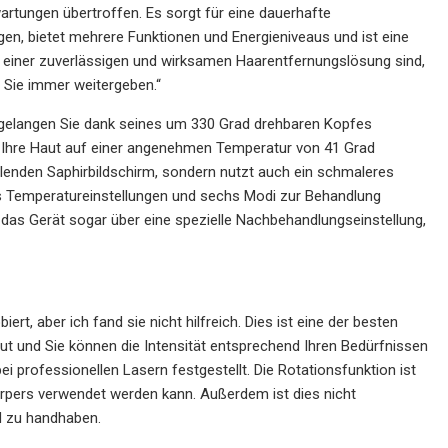
tungen übertroffen. Es sorgt für eine dauerhafte
ngen, bietet mehrere Funktionen und Energieniveaus und ist eine
 einer zuverlässigen und wirksamen Haarentfernungslösung sind,
s Sie immer weitergeben.“
ell gelangen Sie dank seines um 330 Grad drehbaren Kopfes
 es Ihre Haut auf einer angenehmen Temperatur von 41 Grad
hlenden Saphirbildschirm, sondern nutzt auch ein schmaleres
hs Temperatureinstellungen und sechs Modi zur Behandlung
das Gerät sogar über eine spezielle Nachbehandlungseinstellung,
rt, aber ich fand sie nicht hilfreich. Dies ist eine der besten
ut und Sie können die Intensität entsprechend Ihren Bedürfnissen
i professionellen Lasern festgestellt. Die Rotationsfunktion ist
örpers verwendet werden kann. Außerdem ist dies nicht
d zu handhaben.