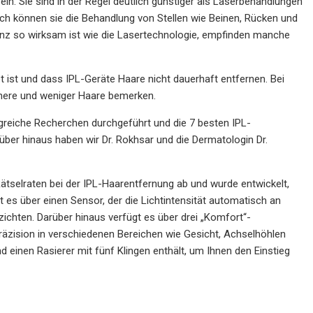
in. Sie sind in der Regel deutlich günstiger als Laserbehandlungen
h können sie die Behandlung von Stellen wie Beinen, Rücken und
ganz so wirksam ist wie die Lasertechnologie, empfinden manche
t ist und dass IPL-Geräte Haare nicht dauerhaft entfernen. Bei
ünnere und weniger Haare bemerken.
greiche Recherchen durchgeführt und die 7 besten IPL-
r hinaus haben wir Dr. Rokhsar und die Dermatologin Dr.
selraten bei der IPL-Haarentfernung ab und wurde entwickelt,
es über einen Sensor, der die Lichtintensität automatisch an
chten. Darüber hinaus verfügt es über drei „Komfort“-
räzision in verschiedenen Bereichen wie Gesicht, Achselhöhlen
 einen Rasierer mit fünf Klingen enthält, um Ihnen den Einstieg