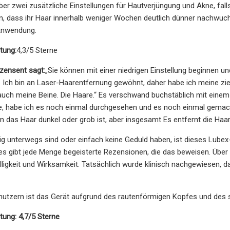
ber zwei zusätzliche Einstellungen für Hautverjüngung und Akne, fa
n, dass ihr Haar innerhalb weniger Wochen deutlich dünner nachwuch
 Anwendung.
tung:
4,3/5 Sterne
ensent sagt:
„Sie können mit einer niedrigen Einstellung beginnen u
 Ich bin an Laser-Haarentfernung gewöhnt, daher habe ich meine zie
auch meine Beine. Die Haare.“ Es verschwand buchstäblich mit einem e
, habe ich es noch einmal durchgesehen und es noch einmal gemacht.
n das Haar dunkel oder grob ist, aber insgesamt Es entfernt die Haare
g unterwegs sind oder einfach keine Geduld haben, ist dieses Lubex
 es gibt jede Menge begeisterte Rezensionen, die das beweisen. Übe
lligkeit und Wirksamkeit. Tatsächlich wurde klinisch nachgewiesen
nutzern ist das Gerät aufgrund des rautenförmigen Kopfes und des s
ng: 4,7/5 Sterne