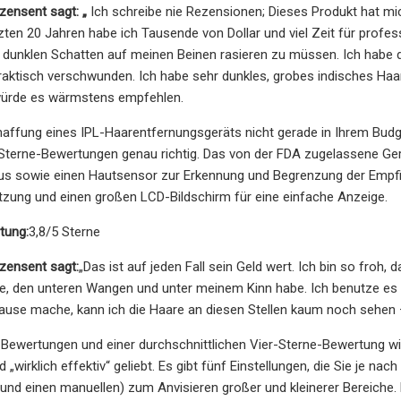
ensent sagt: „
Ich schreibe nie Rezensionen; Dieses Produkt hat mic
etzten 20 Jahren habe ich Tausende von Dollar und viel Zeit für pr
 dunklen Schatten auf meinen Beinen rasieren zu müssen. Ich habe 
aktisch verschwunden. Ich habe sehr dunkles, grobes indisches Haar 
 würde es wärmstens empfehlen.
ffung eines IPL-Haarentfernungsgeräts nicht gerade in Ihrem Budget 
Sterne-Bewertungen genau richtig. Das von der FDA zugelassene Gerä
 sowie einen Hautsensor zur Erkennung und Begrenzung der Empfindli
tzung und einen großen LCD-Bildschirm für eine einfache Anzeige.
tung:
3,8/5 Sterne
ensent sagt:
„Das ist auf jeden Fall sein Geld wert. Ich bin so froh
e, den unteren Wangen und unter meinem Kinn habe. Ich benutze es 
se mache, kann ich die Haare an diesen Stellen kaum noch sehen – v
0 Bewertungen und einer durchschnittlichen Vier-Sterne-Bewertung 
„wirklich effektiv“ geliebt. Es gibt fünf Einstellungen, die Sie je n
nd einen manuellen) zum Anvisieren großer und kleinerer Bereiche. D