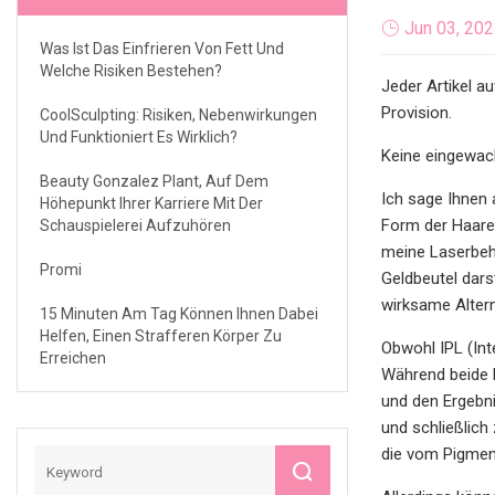
Jun 03, 20
Was Ist Das Einfrieren Von Fett Und
Welche Risiken Bestehen?
Jeder Artikel a
Provision.
CoolSculpting: Risiken, Nebenwirkungen
Und Funktioniert Es Wirklich?
Keine eingewac
Beauty Gonzalez Plant, Auf Dem
Ich sage Ihnen 
Höhepunkt Ihrer Karriere Mit Der
Form der Haaren
Schauspielerei Aufzuhören
meine Laserbeha
Promi
Geldbeutel dars
wirksame Altern
15 Minuten Am Tag Können Ihnen Dabei
Helfen, Einen Strafferen Körper Zu
Obwohl IPL (Int
Erreichen
Während beide 
und den Ergebni
und schließlich
die vom Pigment