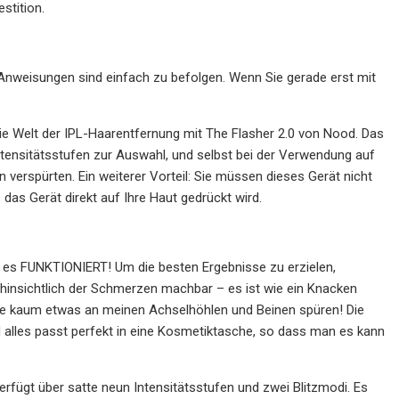
stition.
ie Anweisungen sind einfach zu befolgen. Wenn Sie gerade erst mit
die Welt der IPL-Haarentfernung mit The Flasher 2.0 von Nood. Das
tensitätsstufen zur Auswahl, und selbst bei der Verwendung auf
 verspürten. Ein weiterer Vorteil: Sie müssen dieses Gerät nicht
is das Gerät direkt auf Ihre Haut gedrückt wird.
nd es FUNKTIONIERT! Um die besten Ergebnisse zu erzielen,
 hinsichtlich der Schmerzen machbar – es ist wie ein Knacken
nnte kaum etwas an meinen Achselhöhlen und Beinen spüren! Die
d alles passt perfekt in eine Kosmetiktasche, so dass man es kann
rfügt über satte neun Intensitätsstufen und zwei Blitzmodi. Es