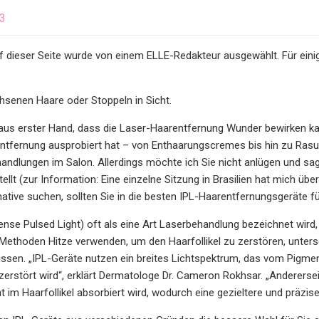
23
uf dieser Seite wurde von einem ELLE-Redakteur ausgewählt. Für einige
hsenen Haare oder Stoppeln in Sicht.
aus erster Hand, dass die Laser-Haarentfernung Wunder bewirken kan
tfernung ausprobiert hat – von Enthaarungscremes bis hin zu Rasur
ndlungen im Salon. Allerdings möchte ich Sie nicht anlügen und sa
tellt (zur Information: Eine einzelne Sitzung in Brasilien hat mich ü
ative suchen, sollten Sie in die besten IPL-Haarentfernungsgeräte fü
ense Pulsed Light) oft als eine Art Laserbehandlung bezeichnet wird
Methoden Hitze verwenden, um den Haarfollikel zu zerstören, unter
ssen. „IPL-Geräte nutzen ein breites Lichtspektrum, das vom Pigment
 zerstört wird“, erklärt Dermatologe Dr. Cameron Rokhsar. „Andererse
 im Haarfollikel absorbiert wird, wodurch eine gezieltere und präziser