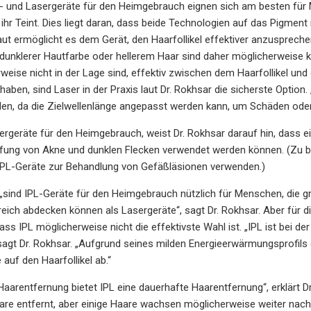
- und Lasergeräte für den Heimgebrauch eignen sich am besten für 
s ihr Teint. Dies liegt daran, dass beide Technologien auf das Pigmen
ut ermöglicht es dem Gerät, den Haarfollikel effektiver anzuspreche
unklerer Hautfarbe oder hellerem Haar sind daher möglicherweise k
weise nicht in der Lage sind, effektiv zwischen dem Haarfollikel u
 haben, sind Laser in der Praxis laut Dr. Rokhsar die sicherste Opti
den, da die Zielwellenlänge angepasst werden kann, um Schäden ode
ergeräte für den Heimgebrauch, weist Dr. Rokhsar darauf hin, dass 
fung von Akne und dunklen Flecken verwendet werden können. (Zu b
 IPL-Geräte zur Behandlung von Gefäßläsionen verwenden.)
„sind IPL-Geräte für den Heimgebrauch nützlich für Menschen, die 
ich abdecken können als Lasergeräte“, sagt Dr. Rokhsar. Aber für d
ass IPL möglicherweise nicht die effektivste Wahl ist. „IPL ist bei 
 sagt Dr. Rokhsar. „Aufgrund seines milden Energieerwärmungsprofils dr
 auf den Haarfollikel ab.“
Haarentfernung bietet IPL eine dauerhafte Haarentfernung“, erklärt D
are entfernt, aber einige Haare wachsen möglicherweise weiter na