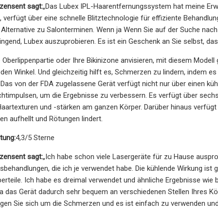
ensent sagt:
„Das Lubex IPL-Haarentfernungssystem hat meine Erwar
 verfügt über eine schnelle Blitztechnologie für effiziente Behandlu
 Alternative zu Salonterminen. Wenn ja Wenn Sie auf der Suche nach
ingend, Lubex auszuprobieren. Es ist ein Geschenk an Sie selbst, da
re Oberlippenpartie oder Ihre Bikinizone anvisieren, mit diesem Mod
eden Winkel. Und gleichzeitig hilft es, Schmerzen zu lindern, indem
. Das von der FDA zugelassene Gerät verfügt nicht nur über einen kü
chtimpulsen, um die Ergebnisse zu verbessern. Es verfügt über sec
aartexturen und -stärken am ganzen Körper. Darüber hinaus verfügt 
en aufhellt und Rötungen lindert.
tung:
4,3/5 Sterne
ensent sagt:
„Ich habe schon viele Lasergeräte für zu Hause ausprobie
behandlungen, die ich je verwendet habe. Die kühlende Wirkung ist g
erteile. Ich habe es dreimal verwendet und ähnliche Ergebnisse wie be
da das Gerät dadurch sehr bequem an verschiedenen Stellen Ihres K
rgen Sie sich um die Schmerzen und es ist einfach zu verwenden un