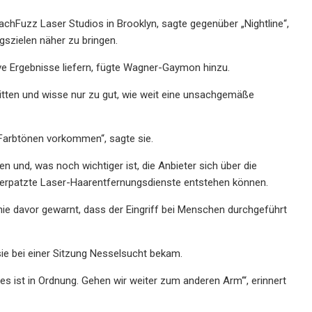
hFuzz Laser Studios in Brooklyn, sagte gegenüber „Nightline“,
gszielen näher zu bringen.
ve Ergebnisse liefern, fügte Wagner-Gaymon hinzu.
itten und wisse nur zu gut, wie weit eine unsachgemäße
n Farbtönen vorkommen“, sagte sie.
und, was noch wichtiger ist, die Anbieter sich über die
verpatzte Laser-Haarentfernungsdienste entstehen können.
nie davor gewarnt, dass der Eingriff bei Menschen durchgeführt
sie bei einer Sitzung Nesselsucht bekam.
a, es ist in Ordnung. Gehen wir weiter zum anderen Arm‘“, erinnert