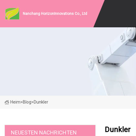
Nanchang HorizonInnovations Co., Ltd
Heim
>
Blog
>
Dunkler
Dunkler
NEUESTEN NACHRICHTEN