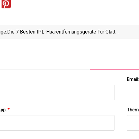
ige:
Die 7 Besten IPL-Haarentfernungsgeräte Für Glatte
Haut
Email
App:
*
Them