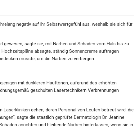
elang negativ auf ihr Selbstwertgefühl aus, weshalb sie sich für
and gewesen, sagte sie, mit Narben und Schäden vom Hals bis zu
hre Hochzeitspläne absagte, ständig Sonnencreme auftragen
er bedecken musste, um die Narben zu verbergen.
.
diejenigen mit dunkleren Hauttönen, aufgrund des erhöhten
t ordnungsgemäß geschulten Lasertechnikern Verbrennungen
n Laserkliniken gehen, deren Personal von Leuten betreut wird, die
gen“, sagte die staatlich geprüfte Dermatologin Dr. Jeanine
Schaden anrichten und bleibende Narben hinterlassen, wenn sie in