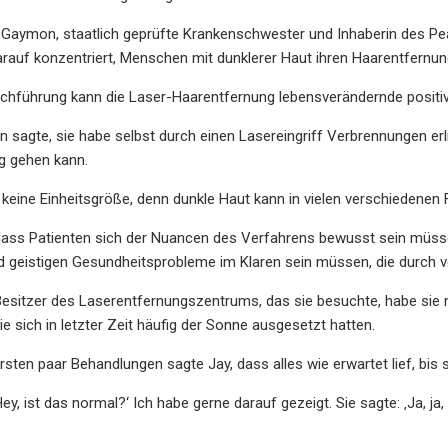
aymon, staatlich geprüfte Krankenschwester und Inhaberin des Peac
arauf konzentriert, Menschen mit dunklerer Haut ihren Haarentfernun
urchführung kann die Laser-Haarentfernung lebensverändernde positi
agte, sie habe selbst durch einen Lasereingriff Verbrennungen erl
g gehen kann.
ch keine Einheitsgröße, denn dunkle Haut kann in vielen verschiedene
ass Patienten sich der Nuancen des Verfahrens bewusst sein müssen 
nd geistigen Gesundheitsprobleme im Klaren sein müssen, die durch 
Besitzer des Laserentfernungszentrums, das sie besuchte, habe sie 
ie sich in letzter Zeit häufig der Sonne ausgesetzt hatten.
rsten paar Behandlungen sagte Jay, dass alles wie erwartet lief, bis 
‚Hey, ist das normal?‘ Ich habe gerne darauf gezeigt. Sie sagte: ‚Ja, j