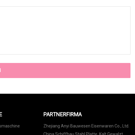
N
E
PARTNERFIRMA
tsmaschine
Zhejiang Anyi Bauwesen Eisenwaren Co., Ltd.
China Schiffbau Stahl Platte, Kalt Gewalzt