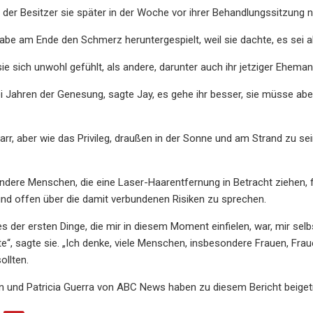
 der Besitzer sie später in der Woche vor ihrer Behandlungssitzung
habe am Ende den Schmerz heruntergespielt, weil sie dachte, es sei al
e sich unwohl gefühlt, als andere, darunter auch ihr jetziger Ehemann
i Jahren der Genesung, sagte Jay, es gehe ihr besser, sie müsse a
izarr, aber wie das Privileg, draußen in der Sonne und am Strand zu
ndere Menschen, die eine Laser-Haarentfernung in Betracht ziehen, f
und offen über die damit verbundenen Risiken zu sprechen.
es der ersten Dinge, die mir in diesem Moment einfielen, war, mir selb
“, sagte sie. „Ich denke, viele Menschen, insbesondere Frauen, Fraue
llten.
 und Patricia Guerra von ABC News haben zu diesem Bericht beiget