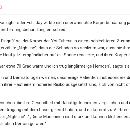
23
asinghe oder Eshi Jay wirkte sich unerwünschte Körperbehaarung jahr
rentfernungsbehandlung entschied.
Eingriff sei der Körper der YouTuberin in einem schlechteren Zust
erzählte „Nightline“, dass der Schaden so schlimm war, dass sie i
re Haut jetzt empfindlicher auf die Sonne reagierte, und ihren Körp
war etwa 70 Grad warm und ich trug langärmelige Hemden“, sagte sie
llein und Dermatologen warnen, dass einige Patienten, insbesondere 
 in ihrer Haut einem höheren Risiko ausgesetzt sind, sich von nich
Menschen, die ihre Gesundheit mit Rabattgutscheinen vergleichen und i
en Umgang mit dem Laser gelernt haben, und es kommt zu Verbrennun
r „Nightline“. " „Diese Maschinen sind stark und können bleibenden 
alschen Person geraten.“