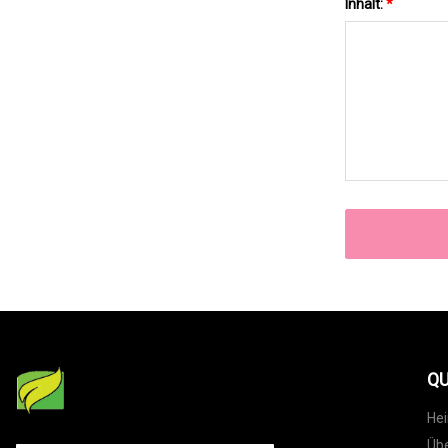
Inhalt:
*
QU
He
Übe