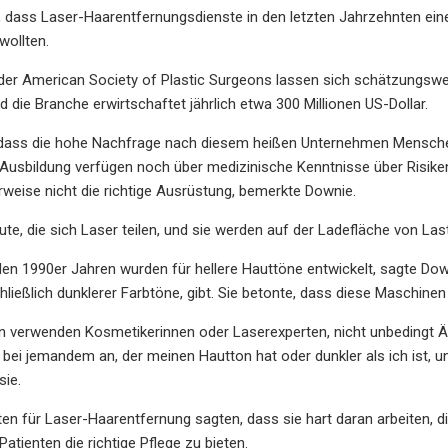
, dass Laser-Haarentfernungsdienste in den letzten Jahrzehnten e
wollten.
er American Society of Plastic Surgeons lassen sich schätzungswei
d die Branche erwirtschaftet jährlich etwa 300 Millionen US-Dollar.
 dass die hohe Nachfrage nach diesem heißen Unternehmen Menschen 
usbildung verfügen noch über medizinische Kenntnisse über Risiken
weise nicht die richtige Ausrüstung, bemerkte Downie.
Leute, die sich Laser teilen, und sie werden auf der Ladefläche von L
den 1990er Jahren wurden für hellere Hauttöne entwickelt, sagte Downie
hließlich dunklerer Farbtöne, gibt. Sie betonte, dass diese Maschine
len verwenden Kosmetikerinnen oder Laserexperten, nicht unbedingt Ärz
bei jemandem an, der meinen Hautton hat oder dunkler als ich ist, 
sie.
sten für Laser-Haarentfernung sagten, dass sie hart daran arbeiten,
atienten die richtige Pflege zu bieten.