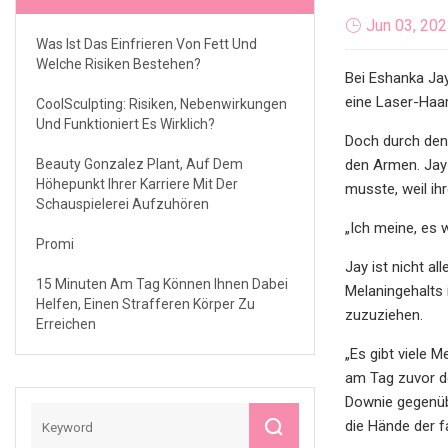
Jun 03, 20
Was Ist Das Einfrieren Von Fett Und
Welche Risiken Bestehen?
Bei Eshanka Jay
eine Laser-Haa
CoolSculpting: Risiken, Nebenwirkungen
Und Funktioniert Es Wirklich?
Doch durch den 
Beauty Gonzalez Plant, Auf Dem
den Armen. Jay 
Höhepunkt Ihrer Karriere Mit Der
musste, weil ih
Schauspielerei Aufzuhören
„Ich meine, es 
Promi
Jay ist nicht a
15 Minuten Am Tag Können Ihnen Dabei
Melaningehalts
Helfen, Einen Strafferen Körper Zu
zuzuziehen.
Erreichen
„Es gibt viele 
am Tag zuvor d
Downie gegenübe
die Hände der f