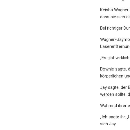
Keisha Wagner-G
dass sie sich d
Bei richtiger D
Wagner-Gaymon s
Laserentfernun
„Es gibt wirkli
Downie sagte, d
körperlichen u
Jay sagte, der 
werden sollte, d
Während ihrer e
„Ich sagte ihr: 
sich Jay.