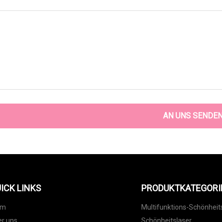
AN UNS SENDE
ICK LINKS
PRODUKTKATEGORI
im
Multifunktions-Schönhei
r uns
Schönheitslaser