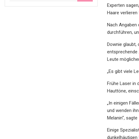
Experten sagen
Haare verlieren 
Nach Angaben d
durchführen, un
Downie glaubt,
entsprechende A
Leute möglicher
„Es gibt viele 
Frühe Laser in 
Hauttöne, einsc
„In einigen Fäl
und wenden ihn 
Melanin“, sagte 
Einige Speziali
dunkelhäutigen P