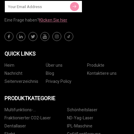
Eine Frage haben?
Klicken Sie hier
QUICK LINKS
Heim
Über uns
Produkte
Nachricht
Blog
Kontaktiere uns
Seitenverzeichnis
Privacy Policy
PRODUKTKATEGORIE
Multifunktions-
Schönheitslaser
Schönheitsmaschine
Fraktionierter CO2-Laser
ND-Yag-Laser
Dentallaser
IPL-Maschine