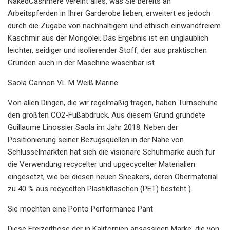
NakedCashmere vereint alles, was Sie bereits an
Arbeitspferden in Ihrer Garderobe lieben, erweitert es jedoch
durch die Zugabe von nachhaltigem und ethisch einwandfreiem
Kaschmir aus der Mongolei. Das Ergebnis ist ein unglaublich
leichter, seidiger und isolierender Stoff, der aus praktischen
Gründen auch in der Maschine waschbar ist.
Saola Cannon VL M Weiß Marine
Von allen Dingen, die wir regelmäßig tragen, haben Turnschuhe
den größten CO2-Fußabdruck. Aus diesem Grund gründete
Guillaume Linossier Saola im Jahr 2018. Neben der
Positionierung seiner Bezugsquellen in der Nähe von
Schlüsselmärkten hat sich die visionäre Schuhmarke auch für
die Verwendung recycelter und upgecycelter Materialien
eingesetzt, wie bei diesen neuen Sneakers, deren Obermaterial
zu 40 % aus recycelten Plastikflaschen (PET) besteht ).
Sie möchten eine Ponto Performance Pant
Diese Freizeithose der in Kalifornien ansässigen Marke, die von