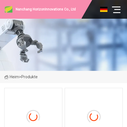
Nanchang HorizonInnovations Co., Ltd
Heim
>
Produkte