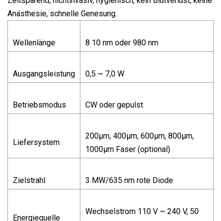
Zeitsparend, nichtinvasiv, hygienisch, kein Blutverlust, keine
Anästhesie, schnelle Genesung.
Wellenlänge
8 10 nm oder 980 nm
Ausgangsleistung
0,5 ~ 7,0 W
Betriebsmodus
CW oder gepulst
200μm, 400μm, 600μm, 800μm,
Liefersystem
1000μm Faser (optional)
Zielstrahl
3 MW/635 nm rote Diode
Wechselstrom 110 V ~ 240 V, 50
Energiequelle