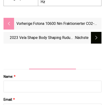
Hz
Vorherige:
Fotona 10600 Nm Fraktionierter CO2-
Laser Dentallaser Top-Qualität US-Laser
Und Korea Arm RF Tube Fractional CO2
2023 Vela Shape Body Shaping Ruduce
:nächste
Fractional Laser
Weight Multifunktions-
Schönheitsmaschine
Name:
*
Email:
*