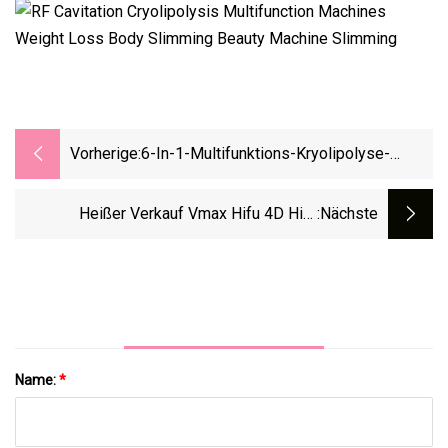
Vorherige:
6-In-1-Multifunktions-Kryolipolyse-
Schlankheits-360-Kryotherapie-
Fettkörpermaschine
Heißer Verkauf Vmax Hifu 4D Hifu
:nächste
Liposonix Maschine Salon
AusrüstungFabrikpreis
Name:
*