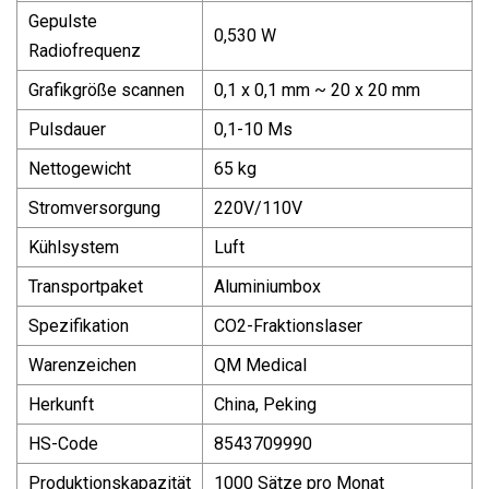
Gepulste
0,530 W
Radiofrequenz
Grafikgröße scannen
0,1 x 0,1 mm ~ 20 x 20 mm
Pulsdauer
0,1-10 Ms
Nettogewicht
65 kg
Stromversorgung
220V/110V
Kühlsystem
Luft
Transportpaket
Aluminiumbox
Spezifikation
CO2-Fraktionslaser
Warenzeichen
QM Medical
Herkunft
China, Peking
HS-Code
8543709990
Produktionskapazität
1000 Sätze pro Monat