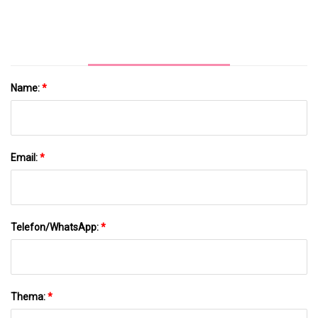
CO2-Laser. CO2 Fraktionierter CO2-
Fraktionallaser
Name:
*
Email:
*
Telefon/WhatsApp:
*
Thema:
*