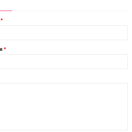
:
*
a:
*