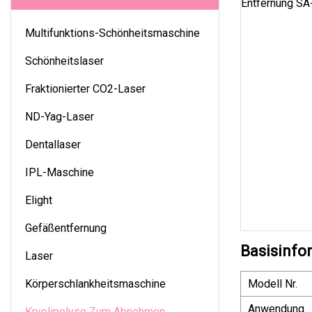
Multifunktions-Schönheitsmaschine
Schönheitslaser
Fraktionierter CO2-Laser
ND-Yag-Laser
Dentallaser
IPL-Maschine
Elight
Gefäßentfernung
Basisinfo
Laser
Körperschlankheitsmaschine
Modell Nr.
Anwendung
Kryolipolyse Zum Abnehmen