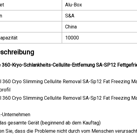
et
Alu-Box
n
S&A
China
apazität
10000
schreibung
 360-Kryo-Schlankheits-Cellulite-Entfernung SA-SP12 Fettgefr
rofil
SA-Unternehmen
r das gesamte Gerät (beginnend ab dem Kauftag)
ten Sie, dass die Probleme nicht durch vom Menschen verursach