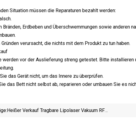
enden Situation müssen die Reparaturen bezahlt werden:
alsch.
on Bränden, Erdbeben und Überschwemmungen sowie anderen natü
mbauen.
 Gründen verursacht, die nichts mit dem Produkt zu tun haben.
kauf
e werden vor der Auslieferung streng getestet. Bitte installiere
eitung.
 Sie das Gerät nicht, um das Innere zu überprüfen.
Sie das Bett nicht selbst ab, reparieren oder umbauen Sie es nich
ige:
Heißer Verkauf Tragbare Lipolaser Vakuum RF
Ultraschall Kavitation Schlankheitsmaschine Für
Gewi
Gewichtsverlust
G
Kry