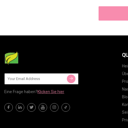
QU
He
Übe
Pr
Nac
Eine Frage haben?
Klicken Sie hier
Blo
Kon
Sei
Pri