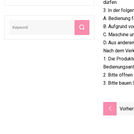
dürfen.
Maschine Smas
3. In der folg
Facelifting
A. Bedienung f
Ultraschall Hifu
Schönheitsmaschin
B. Aufgrund v
E
C. Maschine u
D. Aus anderen
Nach dem Ver
1. Die Produkt
Bedienungsanl
2. Bitte öffnen
3. Bitte bauen 
Vorher