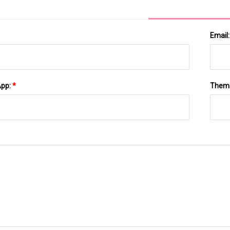
Email
App:
*
Them