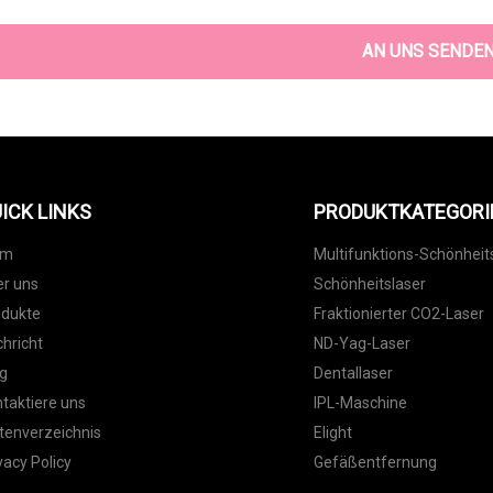
AN UNS SENDE
ICK LINKS
PRODUKTKATEGORI
im
Multifunktions-Schönhei
r uns
Schönheitslaser
odukte
Fraktionierter CO2-Laser
hricht
ND-Yag-Laser
g
Dentallaser
taktiere uns
IPL-Maschine
tenverzeichnis
Elight
vacy Policy
Gefäßentfernung