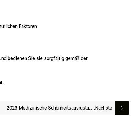
rlichen Faktoren.
n und bedienen Sie sie sorgfältig gemäß der
t.
2023 Medizinische Schönheitsausrüstung
:nächste
chtsverlust Fettabsaugung Gerät Abnehmen 4
riffe Magen Hautpflege Schönheitsausrüstung
olipolyse Fettgefrieren Schlankheitsmaschine