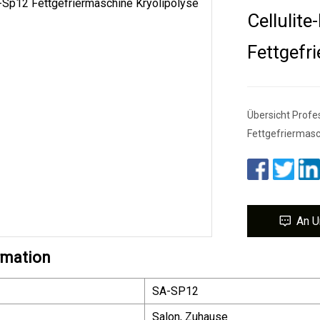
Cellulit
Fettgefr
Übersicht Profe
Fettgefriermasc
An U
rmation
SA-SP12
Salon, Zuhause