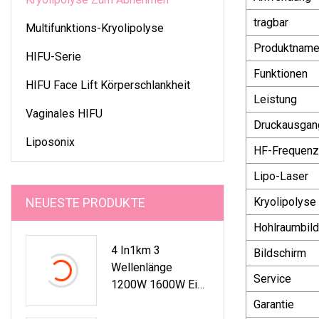
tragbar
Multifunktions-Kryolipolyse
Produktnam
HIFU-Serie
Funktionen
HIFU Face Lift Körperschlankheit
Leistung
Vaginales HIFU
Druckausgan
Liposonix
HF-Frequenz
Lipo-Laser
NEUESTE PRODUKTE
Kryolipolyse
Hohlraumbil
4 In1km 3
Bildschirm
Wellenlänge
Service
1200W 1600W Eis-
Platin-Titan-
Garantie
Diodenlaser-