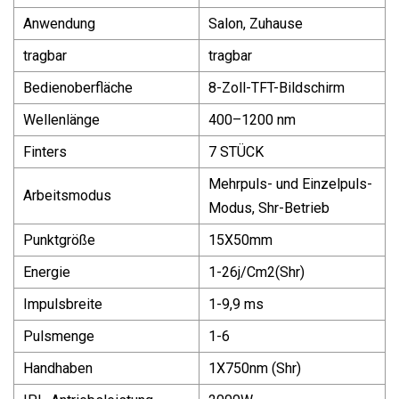
Anwendung
Salon, Zuhause
tragbar
tragbar
Bedienoberfläche
8-Zoll-TFT-Bildschirm
Wellenlänge
400–1200 nm
Finters
7 STÜCK
Mehrpuls- und Einzelpuls-
Arbeitsmodus
Modus, Shr-Betrieb
Punktgröße
15X50mm
Energie
1-26j/Cm2(Shr)
Impulsbreite
1-9,9 ms
Pulsmenge
1-6
Handhaben
1X750nm (Shr)