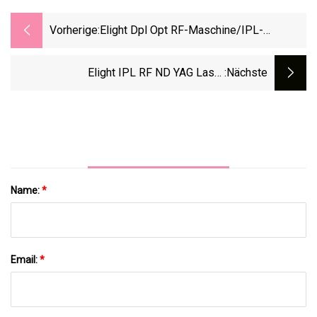
Vorherige:
Elight Dpl Opt RF-Maschine/IPL-
Haarentfernungsmaschine
Elight IPL RF ND YAG Laser
:nächste
Multifunktionsgerät/ND YAG Q Switched
Tattooentfernungslaser/1064 ND YAG
Laser
Name:
*
Email:
*