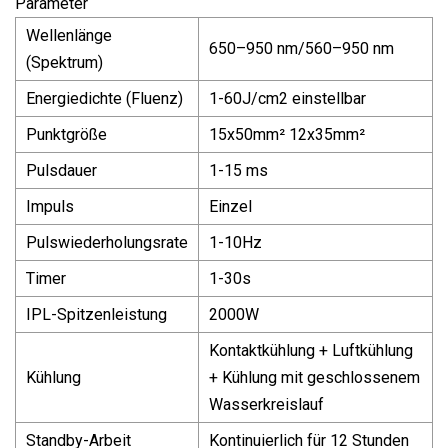
Parameter
Wellenlänge
650–950 nm/560–950 nm
(Spektrum)
Energiedichte (Fluenz)
1-60J/cm2 einstellbar
Punktgröße
15x50mm² 12x35mm²
Pulsdauer
1-15 ms
Impuls
Einzel
Pulswiederholungsrate
1-10Hz
Timer
1-30s
IPL-Spitzenleistung
2000W
Kontaktkühlung + Luftkühlung
Kühlung
+ Kühlung mit geschlossenem
Wasserkreislauf
Standby-Arbeit
Kontinuierlich für 12 Stunden