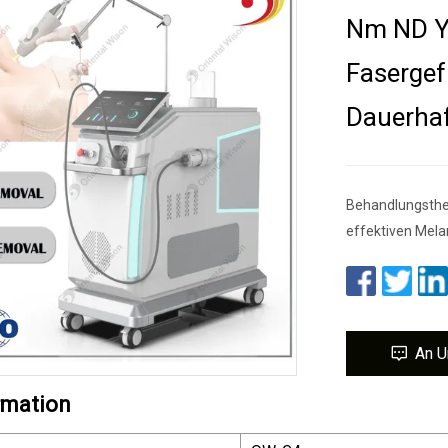
Nm ND YA
Fasergef
Dauerha
Behandlungsther
effektiven Mela
An U
rmation