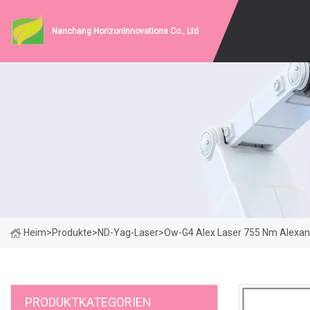
Nanchang HorizonInnovations Co., Ltd
Heim
>
Produkte
>
ND-Yag-Laser
>
Ow-G4 Alex Laser 755 Nm Alexand
PRODUKTKATEGORIEN