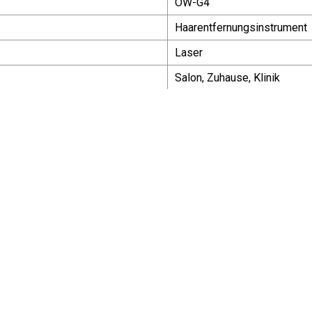
OW-G4
Haarentfernungsinstrument
Laser
Salon, Zuhause, Klinik
Nicht tragbar
Laser-Haarentfernung
en
Faserleitung
1064 nm 755 nm
0,5/1,0/2,0 Hz
10-100 ms
ergieabgabe
300j/cm2
6-18mm
Kompressor