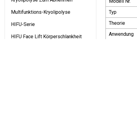
Modell Nr.
Multifunktions-Kryolipolyse
Typ
Theorie
HIFU-Serie
Anwendung
HIFU Face Lift Körperschlankheit
tragbar
Vaginales HIFU
Funktion
Liposonix
Laserverhalt
Wellenlänge
NEUESTE PRODUKTE
Frequenz
Impulsbreite
2020 Neueste Hifu
Maximale En
Korea Günstiger
Preis Hifu Beauty
Punktgröße
Machine Ultraschall
Kühlsystem
Smart Für Die