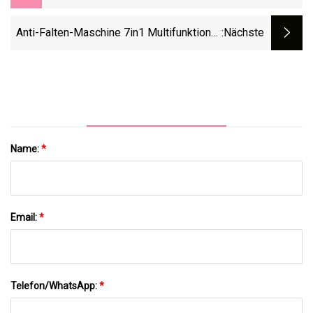
Opt RF ND YAG Carbon Peeling Und
Tattooentfernungsmaschine
Anti-Falten-Maschine 7in1 Multifunktions-
:nächste
Hydrofazial-Schönheitsmaschine
Name:
*
Email:
*
Telefon/WhatsApp:
*