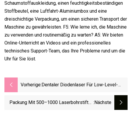
Schaumstoffauskleidung, einen feuchtigkeitsbeständigen
Stoffbeutel, eine Luftfahrt-Aluminiumbox und eine
dreischichtige Verpackung, um einen sicheren Transport der
Maschine zu gewährleisten. F5: Wie lerne ich, die Maschine
zu verwenden und routinemäßig zu warten? A5: Wir bieten
Online-Unterricht an Videos und ein professionelles
technisches Support-Team, das Ihre Probleme rund um die
Uhr für Sie löst.
Vorherige:
Dentaler Diodenlaser Für Low-Level-
Lasertherapie (LLLT) / Photo-Bio-
Modulation (PBM) / Zahnaufhellung
Packung Mit 500–1000 Laserbohrstiften
:nächste
Für Dentallabormodelle