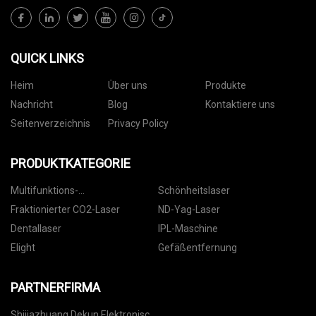
QUICK LINKS
Heim
Über uns
Produkte
Nachricht
Blog
Kontaktiere uns
Seitenverzeichnis
Privacy Policy
PRODUKTKATEGORIE
Multifunktions-
Schönheitslaser
Schönheitsmaschine
Fraktionierter CO2-Laser
ND-Yag-Laser
Dentallaser
IPL-Maschine
Elight
Gefäßentfernung
PARTNERFIRMA
Shijiazhuang Dekun Elektronisch