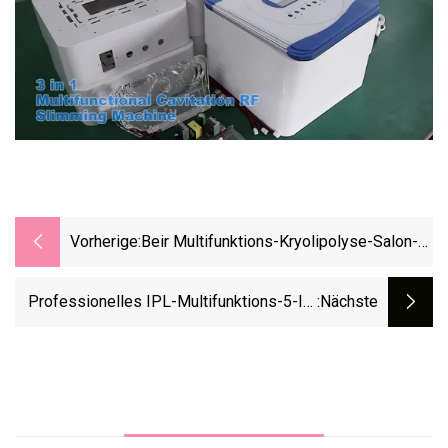
Vorherige:
Beir Multifunktions-Kryolipolyse-Salon-
Kryo-Lipollaser, Der Dioden-Lipollaser
Abnimmt, Coolplas-Körperform-
Professionelles IPL-Multifunktions-5-In-
:nächste
Kavitation-Vakuum-Kriolipolisis-
1-IPL + ND: YAG-Laser + RF-Laser-
Maschine CTL29
Haarentfernungs-IPL