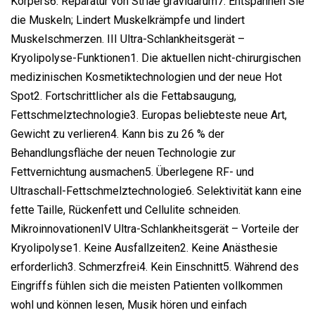
Körpers6. Reparatur von Striae gravidarum7. Entspannen Sie
die Muskeln; Lindert Muskelkrämpfe und lindert
Muskelschmerzen. III Ultra-Schlankheitsgerät –
Kryolipolyse-Funktionen1. Die aktuellen nicht-chirurgischen
medizinischen Kosmetiktechnologien und der neue Hot
Spot2. Fortschrittlicher als die Fettabsaugung,
Fettschmelztechnologie3. Europas beliebteste neue Art,
Gewicht zu verlieren4. Kann bis zu 26 % der
Behandlungsfläche der neuen Technologie zur
Fettvernichtung ausmachen5. Überlegene RF- und
Ultraschall-Fettschmelztechnologie6. Selektivität kann eine
fette Taille, Rückenfett und Cellulite schneiden.
MikroinnovationenIV Ultra-Schlankheitsgerät – Vorteile der
Kryolipolyse1. Keine Ausfallzeiten2. Keine Anästhesie
erforderlich3. Schmerzfrei4. Kein Einschnitt5. Während des
Eingriffs fühlen sich die meisten Patienten vollkommen
wohl und können lesen, Musik hören und einfach