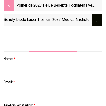
Vorherige:
2023 Heiße Beliebte Hochintensive
Fokussierte Ultraschall-Hifu-
Gesichtslifting-Anti-Aging-Schlankheits-
Beauty Diodo Laser Titanium 2023 Medical
:nächste
Schönheitsmaschine Ultra 4D Hifu
808 Laser-Haarentfernungsgerät
Vaginalstraffung Vmax Hifu-Maschine
Diodenlaser-Epilierer IPL-
Enthaarungsmaschine Alexandrit-Laser-
Enthaarungs-Haarentferner
Name:
*
Email:
*
Telefon/WhatsApp:
*