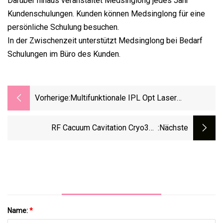
Darüber hinaus veranstaltet Medsinglong jedes Jahr
Kundenschulungen. Kunden können Medsinglong für eine
persönliche Schulung besuchen.
In der Zwischenzeit unterstützt Medsinglong bei Bedarf
Schulungen im Büro des Kunden.
Vorherige:
Multifunktionale IPL Opt Laser
Haarentfernung Elight RF Hautverjüngung
Pico ND YAG Pikosekundenlaser
RF Cacuum Cavitation Cryo360
:nächste
Tattooentfernung Schönheitssalon
Cryolipolysis Lipolaser Fat Removal Salon
Maschinenlaser
Beauty Machine
Name:
*