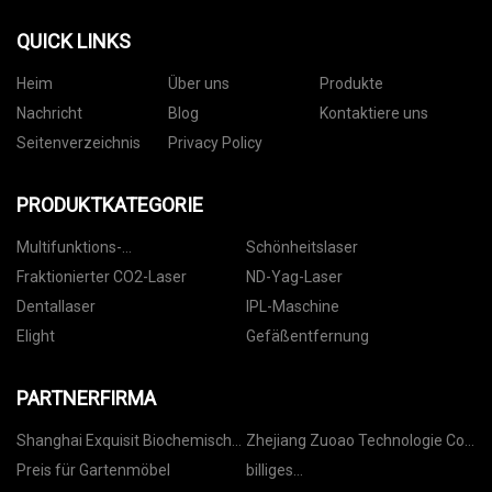
QUICK LINKS
Heim
Über uns
Produkte
Nachricht
Blog
Kontaktiere uns
Seitenverzeichnis
Privacy Policy
PRODUKTKATEGORIE
Multifunktions-
Schönheitslaser
Schönheitsmaschine
Fraktionierter CO2-Laser
ND-Yag-Laser
Dentallaser
IPL-Maschine
Elight
Gefäßentfernung
PARTNERFIRMA
Shanghai Exquisit Biochemisch
Zhejiang Zuoao Technologie Co.,
Co., GmbH
Ltd.
Preis für Gartenmöbel
billiges