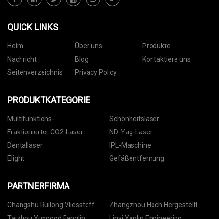
QUICK LINKS
Heim
Über uns
Produkte
Nachricht
Blog
Kontaktiere uns
Seitenverzeichnis
Privacy Policy
PRODUKTKATEGORIE
Multifunktions-
Schönheitslaser
Schönheitsmaschine
Fraktionierter CO2-Laser
ND-Yag-Laser
Dentallaser
IPL-Maschine
Elight
Gefäßentfernung
PARTNERFIRMA
Changshu Ruilong Vliesstoff
Zhangzhou Hoch Hergestellt
Maschine Co., GmbH
Maschinen Elektronik Co., Ltd
Taizhou Yungood Fanglin
Linyi Yanlin Engineering