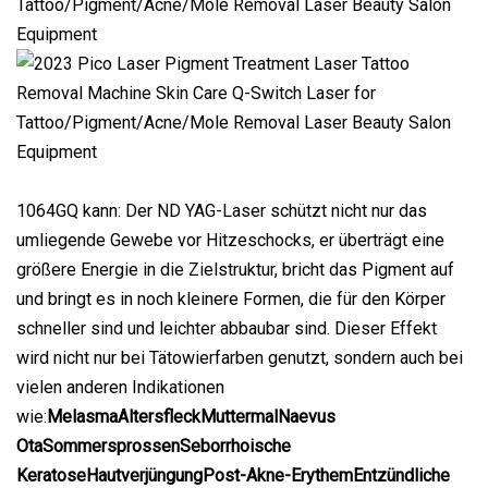
1064GQ kann: Der ND YAG-Laser schützt nicht nur das
umliegende Gewebe vor Hitzeschocks, er überträgt eine
größere Energie in die Zielstruktur, bricht das Pigment auf
und bringt es in noch kleinere Formen, die für den Körper
schneller sind und leichter abbaubar sind. Dieser Effekt
wird nicht nur bei Tätowierfarben genutzt, sondern auch bei
vielen anderen Indikationen
wie:
Melasma
Altersfleck
Muttermal
Naevus
Ota
Sommersprossen
Seborrhoische
Keratose
Hautverjüngung
Post-Akne-Erythem
Entzündliche