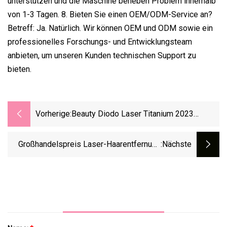
unterstützen und die Maschine beheben Problem innerhalb
von 1-3 Tagen. 8. Bieten Sie einen OEM/ODM-Service an?
Betreff: Ja. Natürlich. Wir können OEM und ODM sowie ein
professionelles Forschungs- und Entwicklungsteam
anbieten, um unseren Kunden technischen Support zu
bieten.
Vorherige:
Beauty Diodo Laser Titanium 2023
Medical 808 Laser-Haarentfernungsgerät
Diodenlaser-Epilierer IPL-
Großhandelspreis Laser-Haarentfernung
:nächste
Enthaarungsmaschine Alexandrit-Laser-
Platinum Beauty Machine/810 Diodenlaser
Enthaarungs-Haarentferner
Titan Für Haarentfernung/Laser 808 Nm
Haarentfernungsgeräte