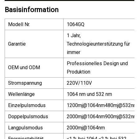
Basisinformation
Modell Nr.
1064GQ
1 Jahr,
Garantie
Technologieunterstützung für
immer
Professionelles Design und
OEM und ODM
Produktion
Stromspannung
220V/110V
Wellenlänge
1064 nm und 532 nm
Einzelpulsmodus
1200mj@1064nm
480mj@532nm
Doppelpulsmodus
2000mj@1064nm
900mj@532nm
Langpulsmodus
2000mj@1064nm
Energiestabilität
≤1 % bei 1064 ≤2 % bei 532