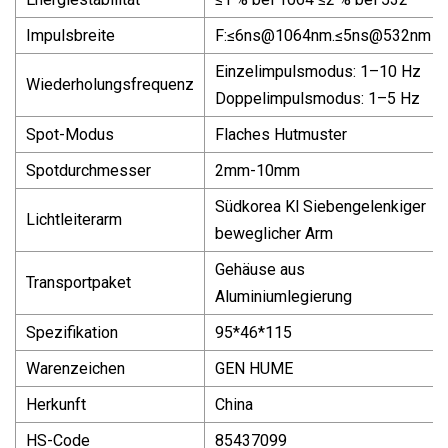
Impulsbreite
F:≤
6ns@1064nm.
≤
5ns@532nm
Einzelimpulsmodus: 1–10 Hz
Wiederholungsfrequenz
Doppelimpulsmodus: 1–5 Hz
Spot-Modus
Flaches Hutmuster
Spotdurchmesser
2mm-10mm
Südkorea Kl Siebengelenkiger
Lichtleiterarm
beweglicher Arm
Gehäuse aus
Transportpaket
Aluminiumlegierung
Spezifikation
95*46*115
Warenzeichen
GEN HUME
Herkunft
China
HS-Code
85437099