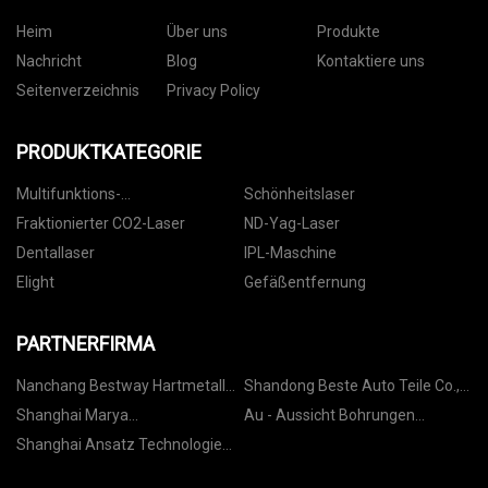
Heim
Über uns
Produkte
Nachricht
Blog
Kontaktiere uns
Seitenverzeichnis
Privacy Policy
PRODUKTKATEGORIE
Multifunktions-
Schönheitslaser
Schönheitsmaschine
Fraktionierter CO2-Laser
ND-Yag-Laser
Dentallaser
IPL-Maschine
Elight
Gefäßentfernung
PARTNERFIRMA
Nanchang Bestway Hartmetall
Shandong Beste Auto Teile Co.,
Co., Ltd.
Ltd.
Shanghai Marya
Au - Aussicht Bohrungen
Pharmazeutische
Werkzeuge ( wuxi ) Co., Ltd.
Shanghai Ansatz Technologie
Ingenieurwesen und Projekt Co.,
Co., Ltd.