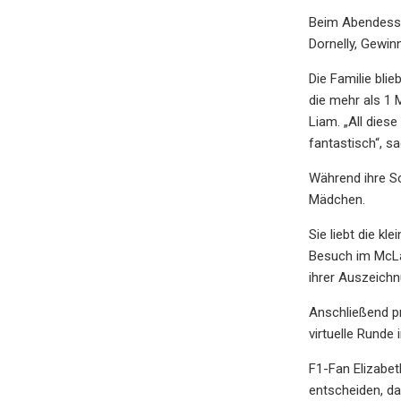
Beim Abendessen
Dornelly, Gewin
Die Familie bli
die mehr als 1 
Liam. „All dies
fantastisch“, sa
Während ihre Sc
Mädchen.
Sie liebt die k
Besuch im McLar
ihrer Auszeichn
Anschließend pr
virtuelle Runde 
F1-Fan Elizabe
entscheiden, das