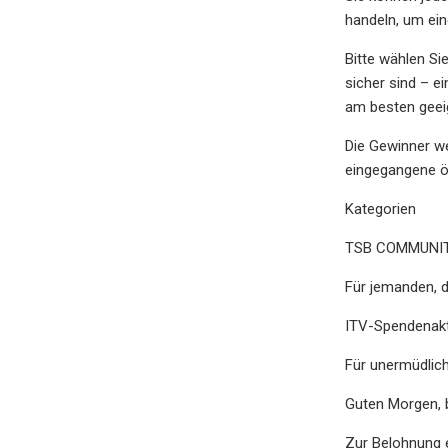
handeln, um ein
Bitte wählen Si
sicher sind – e
am besten geei
Die Gewinner we
eingegangene öf
Kategorien
TSB COMMUNI
Für jemanden, 
ITV-Spendenakt
Für unermüdlic
Guten Morgen, 
Zur Belohnung e