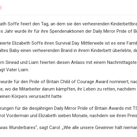
3
abath Soffe feiert den Tag, an dem sie den verheerenden Kinderbettb
s Jahr wurde ihr für ihre Spendenaktionen der Daily Mirror Pride of Br
erte Elizabeth Soffe ihren Survival Day. Mittlerweile ist es eine Famil
tes Baby einen verheerenden Brand in ihrem Kinderbett überlebte, d
tern Sinead und Liam feierten diesen Anlass mit einem Nachmittagstee.
agt Vater Liam.
 wurde für den Pride of Britain Child of Courage Award nominiert,
, wo die Mitarbeiter darum kämpften, ihr Leben zu retten, nachdem 
leinen Körpers verursacht hatte.
ungen für die diesjährigen Daily Mirror Pride of Britain Awards mit T
rol Vorderman und Elizabeth sieben Monate, nachdem sie ihren Preis
etwas Wunderbares“, sagt Carol. „Wie alle unsere Gewinner hält niem