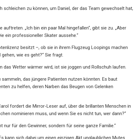
reich schleichen zu können, um Daniel, der das Team gewechselt hat,
uftreten. „Ich bin ein paar Mal hingefallen“, gibt sie zu. „Aber
e ein professioneller Skater aussehe.“
lotenlizenz besitzt –, ob sie in ihrem Flugzeug Loopings machen
gehen, wie es geht?“ Sie fragt.
 das Wetter wärmer wird, ist sie joggen und Rollschuh laufen.
u sammeln, das jüngere Patienten nutzen könnten. Es baut
enten zu helfen, deren Narben das Beugen von Gelenken
rol fordert die Mirror-Leser auf, über die brillanten Menschen in
chen nominieren muss, und wenn Sie es nicht tun, wer dann?“
cht nur für den Gewinner, sondern für seine ganze Familie.“
Es kann sich dabei um einen einzigen Akt unglaublichen Mutes