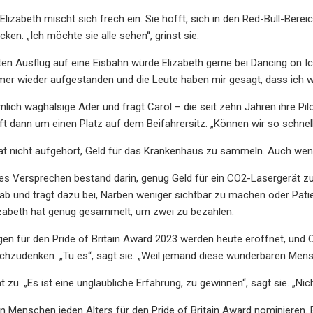
“ Elizabeth mischt sich frech ein. Sie hofft, sich in den Red-Bull-Be
ken. „Ich möchte sie alle sehen“, grinst sie.
n Ausflug auf eine Eisbahn würde Elizabeth gerne bei Dancing on Ice a
mer wieder aufgestanden und die Leute haben mir gesagt, dass ich wi
emlich waghalsige Ader und fragt Carol – die seit zehn Jahren ihre Pi
t dann um einen Platz auf dem Beifahrersitz. „Können wir so schnell 
at nicht aufgehört, Geld für das Krankenhaus zu sammeln. Auch wenn
hes Versprechen bestand darin, genug Geld für ein CO2-Lasergerät z
b und trägt dazu bei, Narben weniger sichtbar zu machen oder Pati
izabeth hat genug gesammelt, um zwei zu bezahlen.
en für den Pride of Britain Award 2023 werden heute eröffnet, und Ca
chzudenken. „Tu es“, sagt sie. „Weil jemand diese wunderbaren Mens
 zu. „Es ist eine unglaubliche Erfahrung, zu gewinnen“, sagt sie. „Ni
n Menschen jeden Alters für den Pride of Britain Award nominieren. 