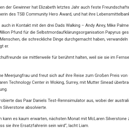
 der Gewinner hat Elizabeth letztes Jahr auch feste Freundschafte
nerin des TSB Community Hero Award, und hat ihre Lebensmittelbank
eb auch in Kontakt mit den drei Dads Walking – Andy Airey, Mike Pa
Million Pfund für die Selbstmordaufklärungsorganisation Papyrus ges
e Menschen, die schreckliche Dinge durchgemacht haben, verwandeln d
gt er.
hulfreunde sie mittlerweile für berühmt halten, weil sie sie im Fern
leine Meerjungfrau und freut sich auf ihre Reise zum Großen Preis von
en Technology Center in Woking, Surrey, mit Mutter Sinead überbrach
ung.
obierte das Paar Daniels Test-Rennsimulator aus, wobei der austral
in Silverstone absolvierte.
th kann es kaum erwarten, nächsten Monat mit McLaren Silverstone z
s sie ihre Ersatzfahrerin sein wird“, lacht Liam.