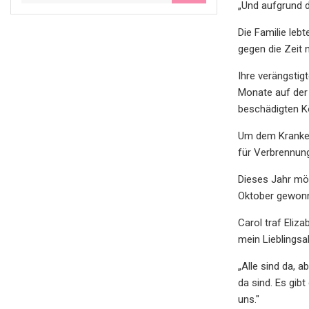
„Und aufgrund d
Die Familie leb
gegen die Zeit 
Ihre verängsti
Monate auf der 
beschädigten Kö
Um dem Krankenh
für Verbrennun
Dieses Jahr möc
Oktober gewonne
Carol traf Eliz
mein Lieblingsab
„Alle sind da, 
da sind. Es gib
uns."