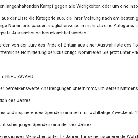
en langanhaltenden Kampf gegen alle Widrigkeiten oder um eine ins
e aus der Liste die Kategorie aus, die Ihrer Meinung nach am besten g
inige Nominierte passen möglicherweise in mehr als eine Kategorie, da
gnete Auszeichnung berücksichtigt werden.
rden von der Jury des Pride of Britain aus einer Auswahlliste des F
fentliche Nominierung berücksichtigt. Nominieren Sie jetzt unter Pr
TY HERO AWARD
der bemerkenswerte Anstrengungen unternimmt, um seinen Mitmensch
ion des Jahres
hes und inspirierendes Spendensammeln für wohltätige Zwecke ab 1
britischer junger Spendensammler des Jahres
ines jungen Menschen unter 17 Jahren für seine inspirierende Wohltä