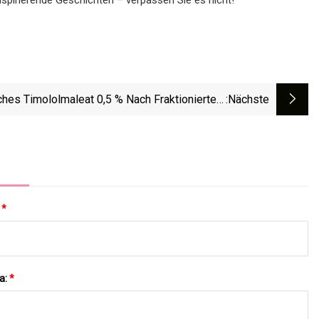
ches Timololmaleat 0,5 % Nach Fraktioniertem
:nächste
lendioxidlaser Im Vergleich Zu Fraktioniertem
lendioxidlaser Allein Bei Der Behandlung Von
Aknenarben: Split-Face-Vergleichsstudie
:
*
a:
*