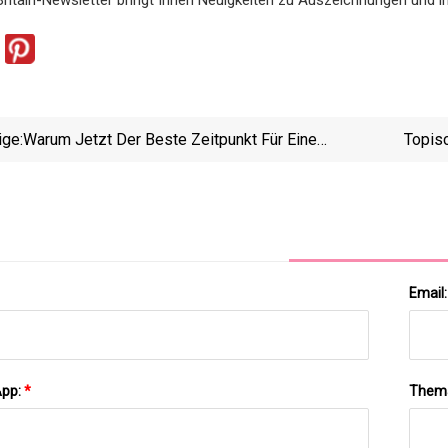
ige:
Warum Jetzt Der Beste Zeitpunkt Für Eine
Topis
Laserbehandlung Ist
Koh
Koh
Email
App:
*
Them