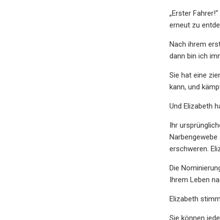
„Erster Fahrer!
erneut zu entdec
Nach ihrem erste
dann bin ich im
Sie hat eine zi
kann, und kämpf
Und Elizabeth h
Ihr ursprünglic
Narbengewebe a
erschweren. El
Die Nominierung
Ihrem Leben na
Elizabeth stimmt
Sie können jede