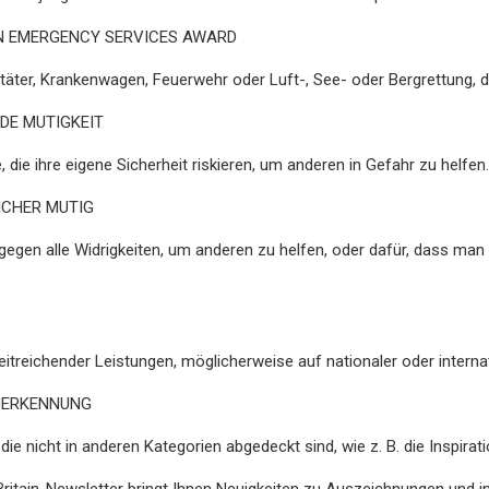
N EMERGENCY SERVICES AWARD
nitäter, Krankenwagen, Feuerwehr oder Luft-, See- oder Bergrettung, d
DE MUTIGKEIT
 die ihre eigene Sicherheit riskieren, um anderen in Gefahr zu helfen.
ICHER MUTIG
egen alle Widrigkeiten, um anderen zu helfen, oder dafür, dass man 
treichender Leistungen, möglicherweise auf nationaler oder interna
NERKENNUNG
die nicht in anderen Kategorien abgedeckt sind, wie z. B. die Inspirat
Britain-Newsletter bringt Ihnen Neuigkeiten zu Auszeichnungen und i