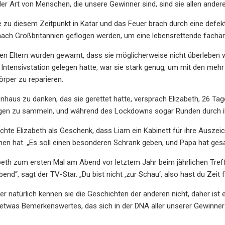
er Art von Menschen, die unsere Gewinner sind, sind sie allen ander
te zu diesem Zeitpunkt in Katar und das Feuer brach durch eine defe
nach Großbritannien geflogen werden, um eine lebensrettende fachär
gten Eltern wurden gewarnt, dass sie möglicherweise nicht überleb
Intensivstation gelegen hatte, war sie stark genug, um mit den mehr 
rper zu reparieren.
aus zu danken, das sie gerettet hatte, versprach Elizabeth, 26 Tage l
gen zu sammeln, und während des Lockdowns sogar Runden durch ih
hte Elizabeth als Geschenk, dass Liam ein Kabinett für ihre Auszeich
n hat. „Es soll einen besonderen Schrank geben, und Papa hat gesagt, 
abeth zum ersten Mal am Abend vor letztem Jahr beim jährlichen Treffe
end“, sagt der TV-Star. „Du bist nicht ‚zur Schau‘, also hast du Zeit 
aber natürlich kennen sie die Geschichten der anderen nicht, daher i
t etwas Bemerkenswertes, das sich in der DNA aller unserer Gewinner