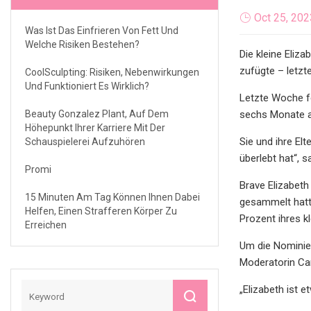
Oct 25, 202
Was Ist Das Einfrieren Von Fett Und
Welche Risiken Bestehen?
Die kleine Eliz
zufügte – letzte
CoolSculpting: Risiken, Nebenwirkungen
Und Funktioniert Es Wirklich?
Letzte Woche fei
Beauty Gonzalez Plant, Auf Dem
sechs Monate al
Höhepunkt Ihrer Karriere Mit Der
Sie und ihre El
Schauspielerei Aufzuhören
überlebt hat“, s
Promi
Brave Elizabeth
15 Minuten Am Tag Können Ihnen Dabei
gesammelt hatte
Helfen, Einen Strafferen Körper Zu
Prozent ihres k
Erreichen
Um die Nominier
Moderatorin Ca
„Elizabeth ist 