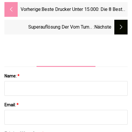
Vorherige:
Beste Drucker Unter 15.000: Die 8 Besten
Drucker Unter 15.000 In Indien Für
Unterbrechungsfreies Drucken
Superauflösung Der Vom Tumor
:nächste
Abgesonderten Nanopartikel
Name:
*
Email:
*