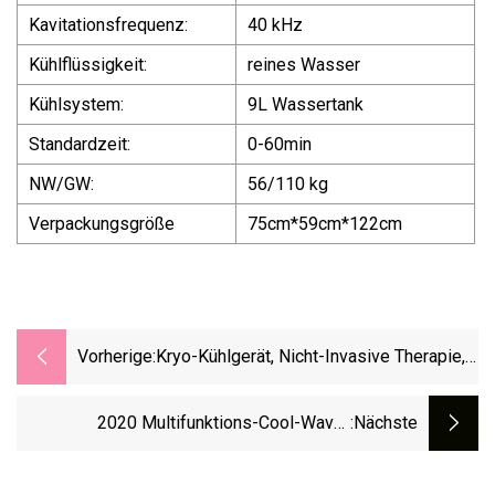
Kavitationsfrequenz:
40 kHz
Kühlflüssigkeit:
reines Wasser
Kühlsystem:
9L Wassertank
Standardzeit:
0-60min
NW/GW:
56/110 kg
Verpackungsgröße
75cm*59cm*122cm
Vorherige:
Kryo-Kühlgerät, Nicht-Invasive Therapie,
Körperschlankheits-Lipo-Laser, RF-
Vakuum-Kryotherapie, Multifunktions-
2020 Multifunktions-Cool-Wave-
:nächste
360-Kryolipolyse-Maschine
Kryolipolyse-Schlankheitsgerät Zur
Gewichtsreduktion,