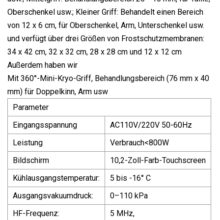
Oberschenkel usw.; Kleiner Griff: Behandelt einen Bereich
von 12 x 6 cm, für Oberschenkel, Arm, Unterschenkel usw.
und verfügt über drei Größen von Frostschutzmembranen:
34 x 42 cm, 32 x 32 cm, 28 x 28 cm und 12 x 12 cm
Außerdem haben wir
Mit 360°-Mini-Kryo-Griff, Behandlungsbereich (76 mm x 40
mm) für Doppelkinn, Arm usw
Parameter
Eingangsspannung
AC110V/220V 50-60Hz
Leistung
Verbrauch<800W
Bildschirm
10,2-Zoll-Farb-Touchscreen
Kühlausgangstemperatur:
5 bis -16° C
Ausgangsvakuumdruck:
0–110 kPa
HF-Frequenz:
5 MHz,