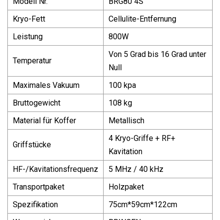
Modell Nr.
BRG80 4S
Kryo-Fett
Cellulite-Entfernung
Leistung
800W
Von 5 Grad bis 16 Grad unter
Temperatur
Null
Maximales Vakuum
100 kpa
Bruttogewicht
108 kg
Material für Koffer
Metallisch
4 Kryo-Griffe + RF+
Griffstücke
Kavitation
HF-/Kavitationsfrequenz
5 MHz / 40 kHz
Transportpaket
Holzpaket
Spezifikation
75cm*59cm*122cm