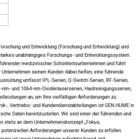
orschung und Entwicklung (Forschung und Entwicklung) und
 starkes unabhängiges Forschungs- und Entwicklungssystem.
l führender medizinischer Schönheitsunternehmen und führt
ser Unternehmen seinen Kunden dabei helfen, eine führende
Ausrüstung umfasst IPL-Serien, Q-Switch-Serien, RF-Serien,
-nm- und 1064-nm-Diodenlaserserien, Hautreinigungsserien,
tleistungen an, um Ihre vielfältigen Anforderungen zu
inik-, Vertriebs- und Kundendienstabteilungen ist GEN HUME in
sche Daten bereitzustellen. Wir sind einer der führenden und
hmen stets an dem Unternehmenskonzept „Fokus,
 potenziellen Anforderungen unserer Kunden zu erfüllen.
rung ist unser Unternehmen aufrichtig bereit, mit