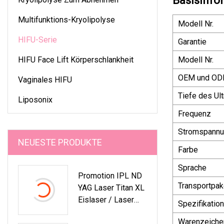
Basisinfo
Multifunktions-Kryolipolyse
Modell Nr.
HIFU-Serie
Garantie
HIFU Face Lift Körperschlankheit
Modell Nr.
OEM und O
Vaginales HIFU
Tiefe des Ult
Liposonix
Frequenz
Stromspann
NEUESTE PRODUKTE
Farbe
Sprache
Promotion IPL ND
Transportpak
YAG Laser Titan XL
Eislaser / Laser
Spezifikation
808 Diodenlaser
Warenzeiche
Haarentfernungsma