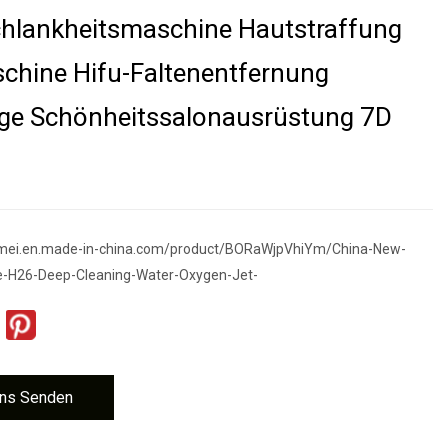
hlankheitsmaschine Hautstraffung
chine Hifu-Faltenentfernung
ge Schönheitssalonausrüstung 7D
imei.en.made-in-china.com/product/BORaWjpVhiYm/China-New-
-H26-Deep-Cleaning-Water-Oxygen-Jet-
ns Senden