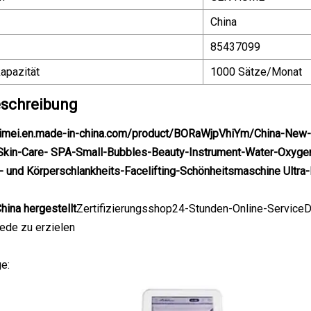
China
85437099
apazität
1000 Sätze/Monat
schreibung
huimei.en.made-in-china.com/product/BORaWjpVhiYm/China-Ne
kin-Care- SPA-Small-Bubbles-Beauty-Instrument-Water-Oxygen
n- und Körperschlankheits-Facelifting-Schönheitsmaschine Ultra
China hergestellt
Zertifizierungsshop24-Stunden-Online-ServiceD
ede zu erzielen
e: