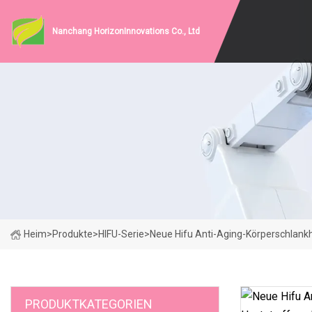
Nanchang HorizonInnovations Co., Ltd
Heim
>
Produkte
>
HIFU-Serie
>
Neue Hifu Anti-Aging-Körperschlank
PRODUKTKATEGORIEN