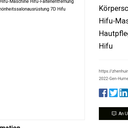
Körpersc
Hifu-Mas
Hautpfle
Hifu
https://zhenhu
2022-Gen-Hume
An U