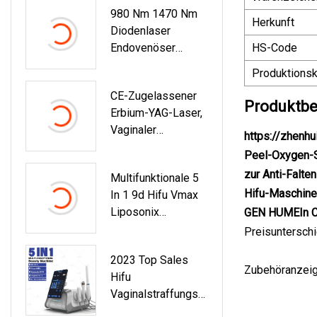
980 Nm 1470 Nm
Schine / 755 808
Herkunft
Diodenlaser
1064 Enthaarung
Endovenöser
HS-Code
808 Nm Diode Eis
Venenbehandlungsl
Platin
Produktionsk
Aser/Gefäßentfernu
Enthaarungslaser
CE-Zugelassener
Ngslaser
Produktbe
Erbium-YAG-Laser,
Endovenöse
Vaginaler
Laserablation
https://zhen
Straffungslaser,
Medizinische
Peel-Oxygen-S
Fraktionierter CO2-
Geräte
zur Anti-Falte
Multifunktionale 5
Laser Für Die
Hifu-Maschine
In 1 9d Hifu Vmax
Hauterneuerungs-
Liposonix
GEN HUME
In 
Laser-
Hautstraffung
Narbenentfernungs
Preisunterschi
Vagina Mikronadel
Therapie
2023 Top Sales
Fractional RF
Zubehöranzeig
Hifu
Faltenentfernung
Vaginalstraffungsm
Akne Narben
Aschine Hifu
Behandlung