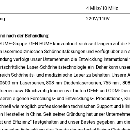
4 MHz/10 MHz
ung
220V/110V
und nach der Behandlung:
HUME-Gruppe: GEN HUME konzentriert sich seit langem auf die F
on lasermedizinischen Schönheitslösungen und verfügt über ein
ündung verfolgt unser Unternehmen die Entwicklung internationa
fortschrittliche Laser-Schönheitstechnologie ein. Daher kann un
reich Schönheits- und medizinische Laser zu behalten. Unsere 
10600-nm-Laserserien, 808-nm-Diodenlaserserien, 755-nm-, 808
htserien usw. Gleichzeitig können wir bieten OEM- und ODM-Diens
unseren eigenen Forschungs- und Entwicklungs-, Produktions-, Kl
chnell wie möglich professionellen technischen Support und klini
n Hersteller in China. Seit seiner Gründung hat unser Unterne
ät und Effizienz“ festgehalten und unser Bestes gegeben, um die
 rasanten Entwicklung des Trends der wirtschaftlichen Globalisie